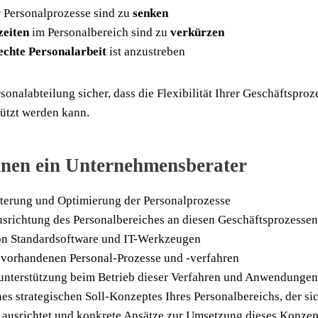
Per­so­nal­pro­zes­se sind zu
sen­ken
zei­ten
im Per­so­nal­be­reich sind zu
ver­kür­zen
ech­te Per­so­nal­ar­beit
ist anzustreben
so­nal­ab­tei­lung sicher, dass die Fle­xi­bi­li­tät Ihrer Geschäfts­pro
­stützt wer­den kann.
hnen ein
Unternehmensberater
i­te­rung und Opti­mie­rung der Personalprozesse
Aus­rich­tung des Per­so­nal­be­rei­ches an die­sen Geschäftsprozessen
on Stan­dard­soft­ware und IT-Werkzeugen
or­han­de­nen Per­so­nal-Pro­zes­se und ‑ver­fah­ren
­un­ter­stüt­zung beim Betrieb die­ser Ver­fah­ren und Anwendungen
nes stra­te­gi­schen Soll-Kon­zep­tes Ihres Per­so­nal­be­reichs, der 
 aus­rich­tet und kon­kre­te Ansät­ze zur Umset­zung die­ses Kon­zep