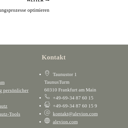
WEITER
ungsprozesse optimieren
Kontakt
Taunustor 1
TaunusTurm
um
60310 Frankfurt am Main
 persönlicher
+49-69-34 87 60 15
+49-69-34 87 60 15 9
hutz
kontakt@alevion.com
hutz-Tools
alevion.com