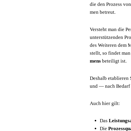
die den Pro­zess von 
men betreut.
Ver­steht man die Per
unter­stüt­zen­den Pr
des Wei­te­ren dem Ma
stellt, so fin­det ma
mens
betei­ligt ist.
Des­halb eta­blie­ren 
und — nach Bedarf —
Auch hier gilt:
Das
Leis­tungs­
Die
Pro­zess­qua