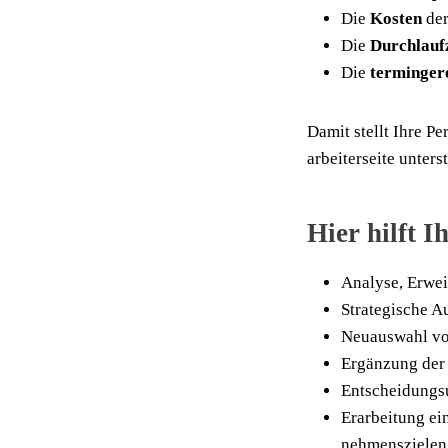
Die
Kos­ten
der 
Die
Durch­lauf­
Die
ter­min­ge­r
Damit stellt Ihre Per­
ar­bei­ter­sei­te unter
Hier hilft I
Ana­ly­se, Erwe
Stra­te­gi­sche 
Neu­aus­wahl v
Ergän­zung der v
Ent­schei­dungs
Erar­bei­tung ei
neh­mens­zie­len