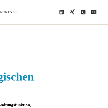
KONTAKT
gischen
wal­tungs­funk­ti­on
,