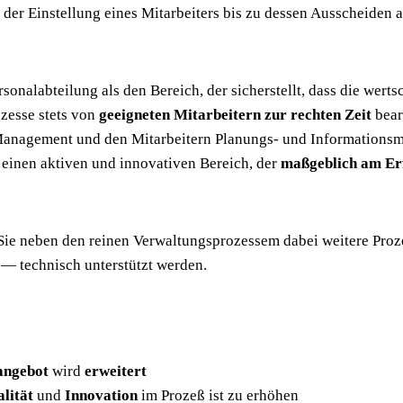
der Ein­stel­lung eines Mit­ar­bei­ters bis zu des­sen Aus­schei­de
­so­nal­ab­tei­lung als den Bereich, der sicher­stellt, dass die wert­
o­zes­se stets von
geeig­ne­ten Mit­ar­bei­tern zur rech­ten Zeit
bear­
nage­ment und den Mit­ar­bei­tern Pla­nungs- und Infor­ma­ti­ons­mi
n einen akti­ven und inno­va­ti­ven Bereich, der
maß­geb­lich am Er
Sie neben den rei­nen Ver­wal­tungs­pro­zes­sem dabei wei­te­re Pro­ze
 tech­nisch unter­stützt werden.
an­ge­bot
wird
erwei­tert
­li­tät
und
Inno­va­ti­on
im Pro­zeß ist zu erhöhen