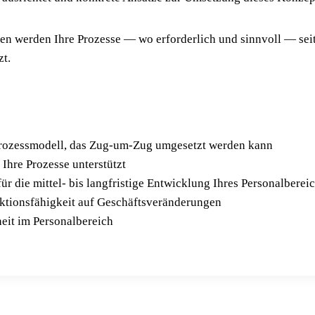
nen wer­den Ihre Pro­zes­se — wo erfor­der­lich und sinn­voll — sei­
zt.
Pro­zess­mo­dell, das Zug-um-Zug umge­setzt wer­den kann
 Ihre Pro­zes­se unterstützt
 für die mit­tel- bis lang­fris­ti­ge Ent­wick­lung Ihres Personalberei
ak­ti­ons­fä­hig­keit auf Geschäftsveränderungen
heit im Personalbereich