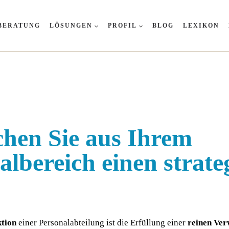
BERATUNG
LÖSUNGEN
PROFIL
BLOG
LEXIKON
hen Sie aus Ihrem
albereich einen strate
­ti­on
einer Per­so­nal­ab­tei­lung ist die Erfül­lung einer
rei­nen Ver­