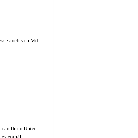
­zes­se auch von Mit­
sich an Ihren Unter­
­tes enthält