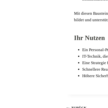
Mit die­sen Bau­stei­
bil­det und unterstüt
Ihr Nutzen
Ein Per­so­nal-
IT-Tech­nik, die
Eine Stra­te­gie
Schnel­le­re Re
Höhe­re Sicher­