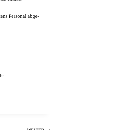
tens Per­so­nal abge­
chs