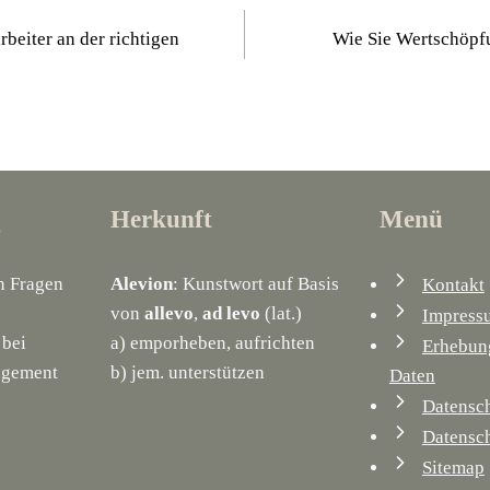
gation
rbeiter an der richtigen
Wie Sie Wertschöpf
g
Herkunft
Menü
n Fragen
Alevion
: Kunstwort auf Basis
Kontakt
von
allevo
,
ad levo
(lat.)
Impress
 bei
a) emporheben, aufrichten
Erhebung
agement
b) jem. unterstützen
Daten
Datensc
Datensc
Sitemap