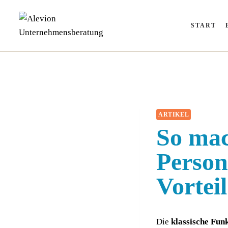
Zum
Inhalt
START
springen
ARTIKEL
So mac
Person
Vorteil
Die
klas­si­sche Funk