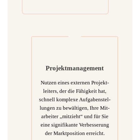
Projektmanagement
Nut­zen eines exter­nen Pro­jekt­
lei­ters, der die Fähig­keit hat,
schnell kom­ple­xe Auf­ga­ben­stel­
lun­gen zu bewäl­ti­gen, Ihre Mit­
ar­bei­ter „mit­zieht“ und für Sie
eine signi­fi­kan­te Ver­bes­se­rung
der Markt­po­si­ti­on erreicht.