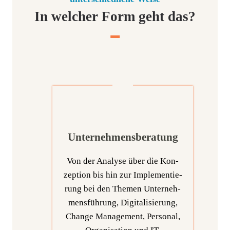
In welcher Form geht das?
Unternehmensberatung
Von der Ana­ly­se über die Kon­
zep­ti­on bis hin zur Imple­men­tie­
rung bei den The­men Unter­neh­
mens­füh­rung, Digi­ta­li­sie­rung,
Chan­ge Manage­ment, Per­so­nal,