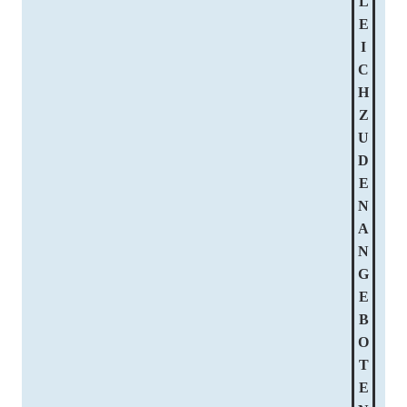
L
E
I
C
H
Z
U
D
E
N
A
N
G
E
B
O
T
E