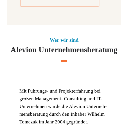
Wer wir sind
Alevion Unternehmensberatung
Mit Füh­rungs- und Pro­jekt­er­fah­rung bei
gro­ßen Manage­ment- Con­sul­ting und IT-
Unter­neh­men wur­de die Ale­vi­on Unter­neh­
mens­be­ra­tung durch den Inha­ber Wil­helm
Tomc­zak im Jahr 2004 gegründet.