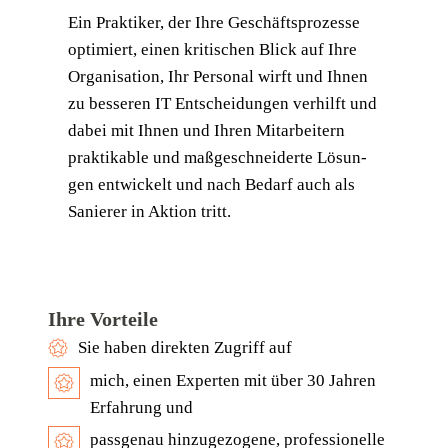
Ein Prak­ti­ker, der Ihre Geschäfts­pro­zes­se
opti­miert, einen kri­ti­schen Blick auf Ihre
Orga­ni­sa­ti­on, Ihr Per­so­nal wirft und Ihnen
zu bes­se­ren IT Ent­schei­dun­gen ver­hilft und
dabei mit Ihnen und Ihren Mit­ar­bei­tern
prak­ti­ka­ble und maß­ge­schnei­der­te Lösun­
gen ent­wi­ckelt und nach Bedarf auch als
Sanie­rer in Akti­on tritt.
Ihre Vorteile
Sie haben direk­ten Zugriff auf
mich, einen Exper­ten mit über 30 Jah­ren
Erfah­rung und
pass­ge­nau hin­zu­ge­zo­ge­ne, pro­fes­sio­nel­le