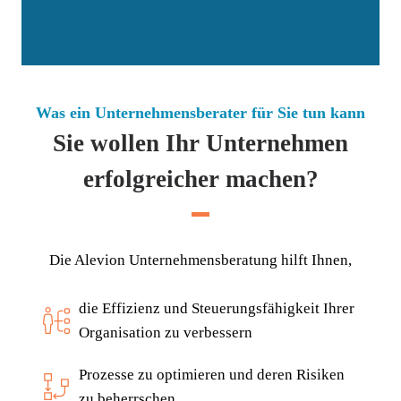
Was ein Unternehmensberater für Sie tun kann
Sie wollen Ihr Unternehmen
erfolgreicher machen?
Die Ale­vi­on Unter­neh­mens­be­ra­tung hilft Ihnen,
die Effi­zi­enz und Steue­rungs­fä­hig­keit Ihrer
Orga­ni­sa­ti­on zu verbessern
Pro­zes­se zu opti­mie­ren und deren Risi­ken
zu beherrschen