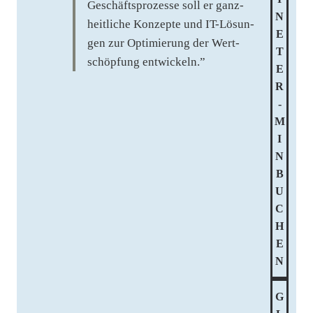
Geschäfts­pro­zes­se soll er ganz­
N
heit­li­che Kon­zep­te und IT-Lösun­
E
gen zur Opti­mie­rung der Wert­
T
schöp­fung entwickeln.”
E
R
­
M
I
N
B
U
C
H
E
N
G