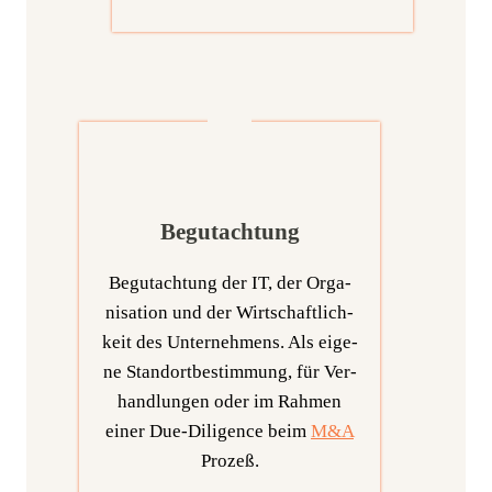
Begutachtung
Begut­ach­tung der IT, der Orga­
ni­sa­ti­on und der Wirt­schaft­lich­
keit des Unter­neh­mens. Als eige­
ne Stand­ort­be­stim­mung, für Ver­
hand­lun­gen oder im Rah­men
einer Due-Dili­gence beim
M&A
Prozeß.