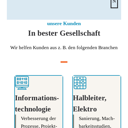
N
unsere Kunden
In bester Gesellschaft
Wir hel­fen Kun­den aus z. B. den fol­gen­den Branchen
Informations-
Halbleiter,
technologie
Elektro
Ver­bes­se­rung der
Sanie­rung, Mach­
Pro­zes­se, Pro­jekt­
bar­keits­stu­di­en,