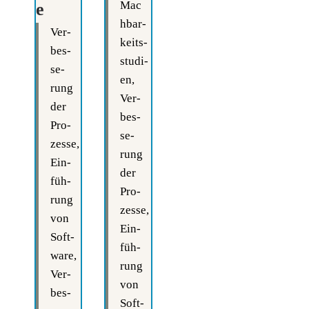
Mac
e
h­bar­
Ver­
keits­
bes­
stu­di­
se­
en,
rung
Ver­
der
bes­
Pro­
se­
zes­se,
rung
Ein­
der
füh­
Pro­
rung
zes­se,
von
Ein­
Soft­
füh­
ware,
rung
Ver­
von
bes­
Soft­