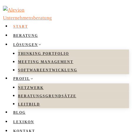
Zum
Inhalt
springen
START
BERATUNG
LÖSUNGEN
THINKING PORTFOLIO
MEETING MANAGEMENT
SOFTWAREENTWICKLUNG
PROFIL
NETZWERK
BERATUNGSGRUNDSÄTZE
LEITBILD
BLOG
LEXIKON
KONTAKT