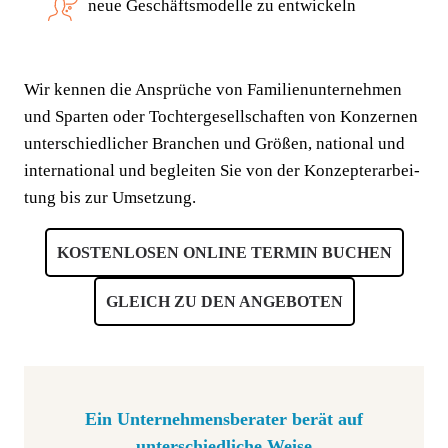
neue Geschäfts­mo­del­le zu entwickeln
Wir ken­nen die Ansprü­che von Fami­li­en­un­ter­neh­men
und Spar­ten oder Toch­ter­ge­sell­schaf­ten von Kon­zer­nen
unter­schied­li­cher Bran­chen und Grö­ßen, natio­nal und
inter­na­tio­nal und beglei­ten Sie von der Kon­zepter­ar­bei­
tung bis zur Umsetzung.
KOS­TEN­LO­SEN ONLINE TER­MIN BUCHEN
GLEICH ZU DEN ANGEBOTEN
Ein Unternehmensberater berät auf
unterschiedliche Weise