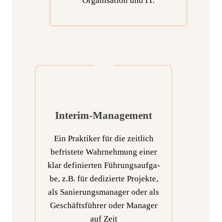
Orga­ni­sa­ti­on und IT.
Interim-Management
Ein Prak­ti­ker für die zeit­lich
befris­te­te Wahr­neh­mung einer
klar defi­nier­ten Füh­rungs­auf­ga­
be, z.B. für dedi­zier­te Pro­jek­te,
als Sanie­rungs­ma­na­ger oder als
Geschäfts­füh­rer oder Mana­ger
auf Zeit