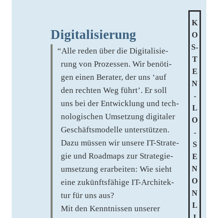
K
Digitalisierung
O
S­
“
Alle reden über die Digi­ta­li­sie­
T
rung von Pro­zes­sen. Wir benö­ti­
E
gen einen Bera­ter, der uns ‘auf
N
den rech­ten Weg führt’. Er soll
­
uns bei der Ent­wick­lung und tech­
L
no­lo­gi­schen Umset­zung digi­ta­ler
O
Geschäfts­mo­del­le unter­stüt­zen.
­
Dazu müs­sen wir unse­re IT-Stra­te­
S
gie und Road­maps zur Stra­te­gie­
E
um­set­zung erar­bei­ten: Wie sieht
N
O
eine zukünfts­fä­hi­ge IT-Archi­tek­
N
tur für uns aus?
L
Mit den Kennt­nis­sen unse­rer
I