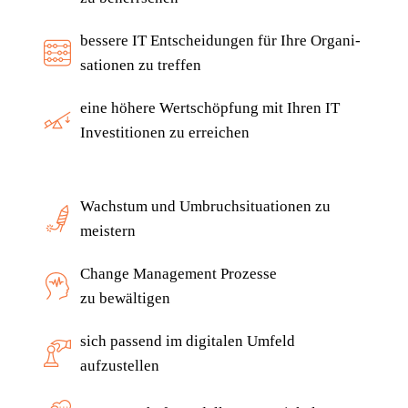
bes­se­re IT Ent­schei­dun­gen für Ihre Orga­ni­
sa­tio­nen zu treffen
eine höhe­re Wert­schöp­fung mit Ihren IT
Inves­ti­tio­nen zu erreichen
Wachs­tum und Umbruch­si­tua­tio­nen zu
meistern
Chan­ge Manage­ment Pro­zes­se
zu bewältigen
sich pas­send im digi­ta­len Umfeld
aufzustellen