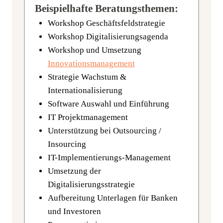
Beispielhafte Beratungsthemen:
Work­shop Geschäftsfeldstrategie
Work­shop Digitalisierungsagenda
Work­shop und Umset­zung
Innovationsmanagement
Stra­te­gie Wachs­tum &
Internationalisierung
Soft­ware Aus­wahl und Einführung
IT Pro­jekt­ma­nage­ment
Unter­stüt­zung bei Out­sour­cing /
Insourcing
IT-Imple­men­tie­rungs-Manage­ment
Umset­zung der
Digitalisierungsstrategie
Auf­be­rei­tung Unter­la­gen für Ban­ken
und Investoren