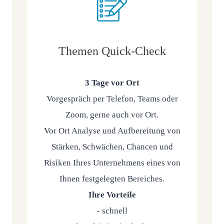
Themen Quick-Check
3 Tage vor Ort
Vor­ge­spräch per Tele­fon, Teams oder
Zoom, ger­ne auch vor Ort.
Vor Ort Ana­ly­se und Auf­be­rei­tung von
Stär­ken, Schwä­chen, Chan­cen und
Risi­ken Ihres Unter­neh­mens eines von
Ihnen fest­ge­leg­ten Berei­ches.
Ihre Vor­tei­le
- schnell