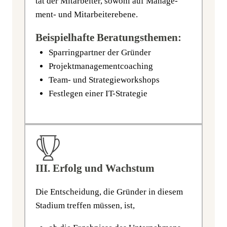
tät der Mit­ar­bei­ter, sowohl auf Manage­
ment- und Mitarbeiterebene.
Beispielhafte Beratungsthemen:
Spar­ring­part­ner der Gründer
Pro­jekt­ma­nage­ment­coa­ching
Team- und Strategieworkshops
Fest­le­gen einer IT-Strategie
III. Erfolg und Wachstum
Die Ent­schei­dung, die Grün­der in die­sem
Sta­di­um tref­fen müs­sen, ist,