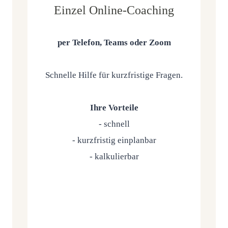
Einzel Online-Coaching
per Tele­fon, Teams oder Zoom
Schnel­le Hil­fe für kurz­fris­ti­ge Fra­gen.
Ihre Vor­tei­le
- schnell
- kurz­fris­tig ein­plan­bar
- kal­ku­lier­bar