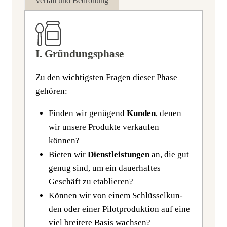
Ver­fall und Bedrohung
I. Gründungsphase
Zu den wich­tigs­ten Fra­gen die­ser Pha­se
gehören:
Fin­den wir genü­gend
Kun­den
, denen
wir unse­re Pro­duk­te ver­kau­fen
können?
Bie­ten wir
Dienst­leis­tun­gen
an, die gut
genug sind, um ein dau­er­haf­tes
Geschäft zu etablieren?
Kön­nen wir von einem Schlüs­sel­kun­
den oder einer Pilot­pro­duk­ti­on auf eine
viel brei­te­re Basis wachsen?