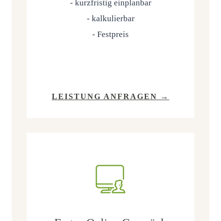
- kurz­fris­tig ein­plan­bar
- kal­ku­lier­bar
- Fest­preis
LEIS­TUNG ANFRAGEN →