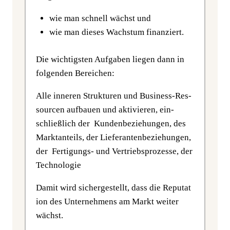
wie man schnell wächst und
wie man die­ses Wachs­tum finanziert.
Die wich­tigs­ten Auf­ga­ben lie­gen dann in
fol­gen­den Bereichen:
Alle inne­ren Struk­tu­ren und Busi­ness-Res­
sour­cen auf­bau­en und akti­vie­ren, ein­
schließ­lich der Kun­den­be­zie­hun­gen, des
Markt­an­teils, der Lie­fe­ran­ten­be­zie­hun­gen,
der Fer­ti­gungs- und Ver­triebs­pro­zes­se, der
Technologie
Damit wird sicher­ge­stellt, dass die Repu­ta­t
i­on des Unter­neh­mens am Markt wei­ter
wächst.