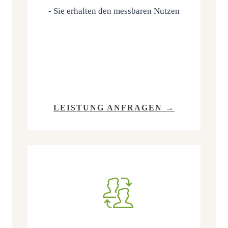
- Sie erhal­ten den mess­ba­ren Nutzen
LEIS­TUNG ANFRAGEN →