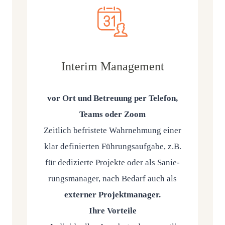
Interim Management
vor Ort und Betreu­ung per Tele­fon,
Teams oder Zoom
Zeit­lich befris­te­te Wahr­neh­mung einer
klar defi­nier­ten Füh­rungs­auf­ga­be, z.B.
für dedi­zier­te Pro­jek­te oder als Sanie­
rungs­ma­na­ger, nach Bedarf auch als
exter­ner Pro­jekt­ma­na­ger.
Ihre Vor­tei­le