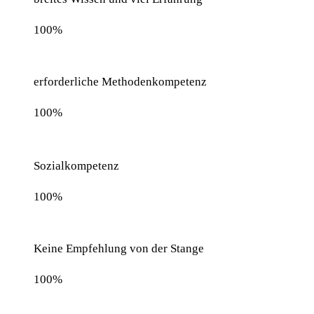
100%
erfor­der­li­che Methodenkompetenz
100%
Sozi­al­kom­pe­tenz
100%
Kei­ne Emp­feh­lung von der Stange
100%