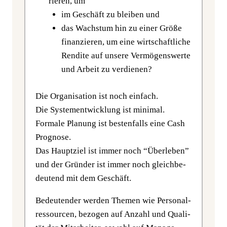
rie­ren, um
im Geschäft zu blei­ben und
das Wachs­tum hin zu einer Grö­ße
finan­zie­ren, um eine wirt­schaft­li­che
Ren­di­te auf unse­re Ver­mö­gens­wer­te
und Arbeit zu verdienen?
Die Orga­ni­sa­ti­on ist noch ein­fach.
Die Sys­tem­ent­wick­lung ist mini­mal.
For­ma­le Pla­nung ist bes­ten­falls eine Cash
Pro­gno­se.
Das Haupt­ziel ist immer noch “Über­le­ben”
und der Grün­der ist immer noch gleich­be­
deu­tend mit dem Geschäft.
Bedeu­ten­der wer­den The­men wie Per­so­nal­
res­sour­cen, bezo­gen auf Anzahl und Qua­li­