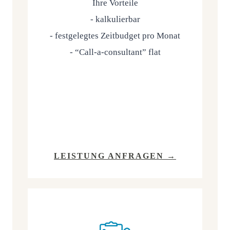
Ihre Vor­tei­le
- kal­ku­lier­bar
- fest­ge­leg­tes Zeit­bud­get pro Monat
- “Call-a-con­sul­tant” flat
LEIS­TUNG ANFRAGEN →