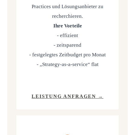
Prac­ti­ces und Lösungs­an­bie­ter zu
recher­chie­ren.
Ihre Vor­tei­le
- effi­zi­ent
- zeit­spa­rend
- fest­ge­leg­tes Zeit­bud­get pro Monat
- „Stra­tegy-as-a-ser­vice“ flat
LEIS­TUNG ANFRAGEN →