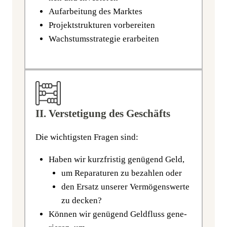
Auf­ar­bei­tung des Marktes
Pro­jekt­struk­tu­ren vorbereiten
Wachs­tums­stra­te­gie erarbeiten
II. Verstetigung des Geschäfts
Die wich­tigs­ten Fra­gen sind:
Haben wir kurz­fris­tig genü­gend Geld,
um Repa­ra­tu­ren zu bezah­len oder
den Ersatz unse­rer Ver­mö­gens­wer­te
zu decken?
Kön­nen wir genü­gend Geld­fluss gene­