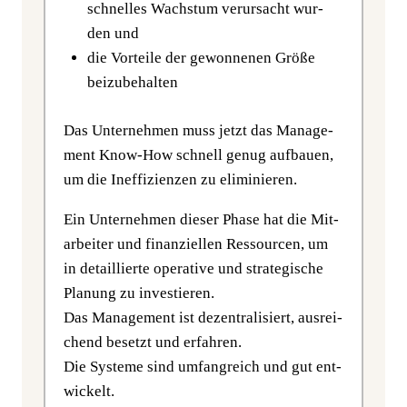
schnel­les Wachs­tum ver­ur­sacht wur­
den und
die Vor­tei­le der gewon­ne­nen Grö­ße
beizubehalten
Das Unter­neh­men muss jetzt das Manage­
ment Know-How schnell genug auf­bau­en,
um die Inef­fi­zi­en­zen zu eliminieren.
Ein Unter­neh­men die­ser Pha­se hat die Mit­
ar­bei­ter und finan­zi­el­len Res­sour­cen, um
in detail­lier­te ope­ra­ti­ve und stra­te­gi­sche
Pla­nung zu inves­tie­ren.
Das Manage­ment ist dezen­tra­li­siert, aus­rei­
chend besetzt und erfah­ren.
Die Sys­te­me sind umfang­reich und gut ent­
wi­ckelt.