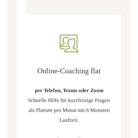
Online-
Coaching
flat
per Tele­fon, Teams oder Zoom
Schnel­le Hil­fe für kurz­fris­ti­ge Fra­gen
als Flat­rate pro Monat mit 6 Mona­ten
Lauf­zeit.