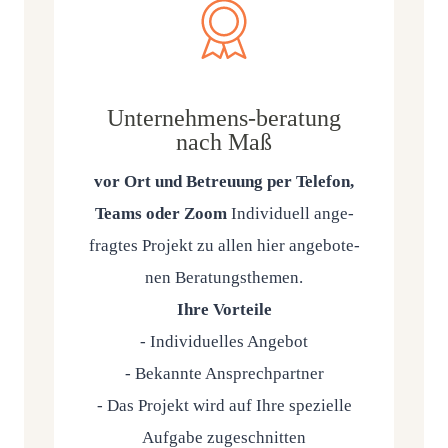
Unternehmens-beratung
nach Maß
vor Ort und Betreu­ung per Tele­fon,
Teams oder Zoom
Indi­vi­du­ell ange­
frag­tes Pro­jekt zu allen hier ange­bo­te­
nen Bera­tungs­the­men.
Ihre Vor­tei­le
- Indi­vi­du­el­les Ange­bot
- Bekann­te Ansprech­part­ner
- Das Pro­jekt wird auf Ihre spe­zi­el­le
Auf­ga­be zuge­schnit­ten