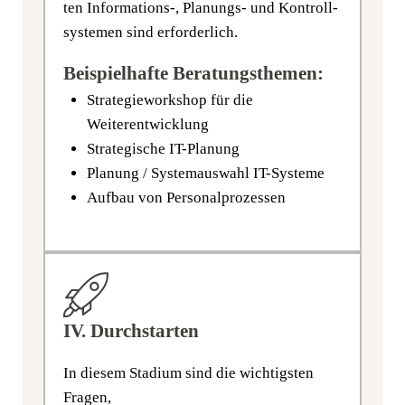
ten Informations‑, Pla­nungs- und Kon­troll­
sys­te­men sind erforderlich.
Beispielhafte Beratungsthemen:
Stra­te­gie­work­shop für die
Weiterentwicklung
Stra­te­gi­sche IT-Planung
Pla­nung / Sys­tem­aus­wahl IT-Systeme
Auf­bau von Personalprozessen
IV. Durchstarten
In die­sem Sta­di­um sind die wich­tigs­ten
Fragen,