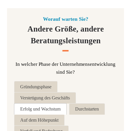
Worauf warten Sie?
Andere Größe, andere
Beratungsleistungen
In wel­cher Pha­se der Unter­neh­mens­ent­wick­lung
sind Sie?
Grün­dungs­pha­se
Ver­ste­ti­gung des Geschäfts
Erfolg und Wachstum
Durch­star­ten
Auf dem Höhepunkt