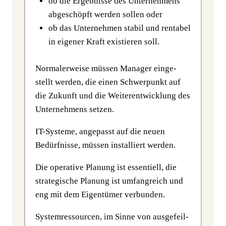
ob die Ergeb­nis­se des Unter­neh­mens
abge­schöpft wer­den sol­len oder
ob das Unter­neh­men sta­bil und ren­ta­bel
in eige­ner Kraft exis­tie­ren soll.
Nor­ma­ler­wei­se müs­sen Mana­ger ein­ge­
stellt wer­den, die einen Schwer­punkt auf
die Zukunft und die Wei­ter­ent­wick­lung des
Unter­neh­mens setzen.
IT-Sys­te­me, ange­passt auf die neu­en
Bedürf­nis­se, müs­sen instal­liert werden.
Die ope­ra­ti­ve Pla­nung ist essen­ti­ell, die
stra­te­gi­sche Pla­nung ist umfang­reich und
eng mit dem Eigen­tü­mer verbunden.
Sys­tem­res­sour­cen, im Sin­ne von aus­ge­feil­