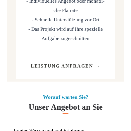
- Indi­vi­du­el­les Ange­bot oder monat­li­
che Flat­rate
- Schnel­le Unter­stüt­zung vor Ort
- Das Pro­jekt wird auf Ihre spe­zi­el­le
Auf­ga­be zugeschnitten
LEIS­TUNG ANFRAGEN →
Worauf warten Sie?
Unser Angebot an Sie
brei­tes Wis­sen und viel Erfahrung