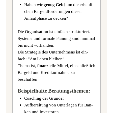
Haben wir
genug Geld
, um die erheb­li­
chen Bar­geld­for­de­run­gen die­ser
Anlauf­pha­se zu decken?
Die Orga­ni­sa­ti­on ist ein­fach struk­tu­riert.
Sys­te­me und for­ma­le Pla­nung sind mini­mal
bis nicht vor­han­den.
Die Stra­te­gie des Unter­neh­mens ist ein­
fach: “Am Leben blei­ben”
The­ma ist, finan­zi­el­le Mit­tel, ein­schließ­lich
Bar­geld und Kre­dit­auf­nah­me zu
beschaffen
Beispielhafte Beratungsthemen:
Coa­ching der Gründer
Auf­be­rei­tung von Unter­la­gen für Ban­
ken und Investoren