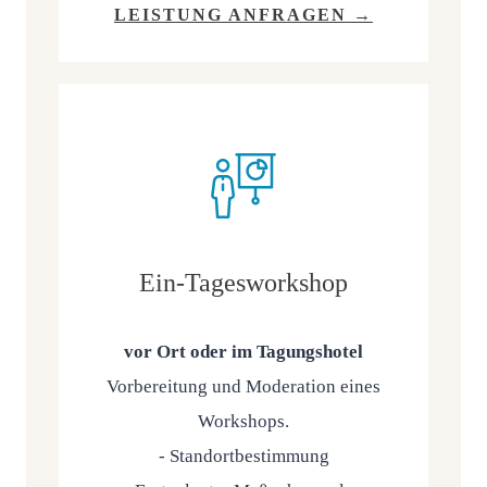
LEIS­TUNG ANFRAGEN →
Ein-Tagesworkshop
vor Ort oder im Tagungs­ho­tel
Vor­be­rei­tung und Mode­ra­ti­on eines
Work­shops.
- Stand­ort­be­stim­mung