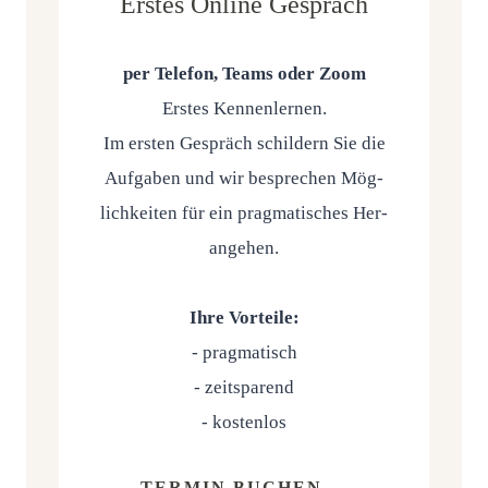
Erstes Online Gespräch
per Tele­fon, Teams oder Zoom
Ers­tes Ken­nen­ler­nen.
Im ers­ten Gespräch schil­dern Sie die
Auf­ga­ben und wir bespre­chen Mög­
lich­kei­ten für ein prag­ma­ti­sches Her­
an­ge­hen.
Ihre Vor­tei­le:
- prag­ma­tisch
- zeit­spa­rend
- kos­ten­los
TER­MIN BUCHEN →