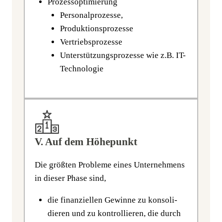
Pro­zess­op­ti­mie­rung
Per­so­nal­pro­zes­se,
Pro­duk­ti­ons­pro­zes­se
Ver­triebs­pro­zes­se
Unter­stüt­zungs­pro­zes­se wie z.B. IT-
Technologie
V. Auf dem Höhepunkt
Die größ­ten Pro­ble­me eines Unter­neh­mens
in die­ser Pha­se sind,
die finan­zi­el­len Gewin­ne zu kon­so­li­
die­ren und zu kon­trol­lie­ren, die durch