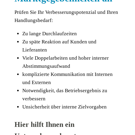
Prü­fen Sie Ihr Ver­bes­se­rungs­po­ten­zi­al und Ihren
Handlungsbedarf:
Zu lan­ge Durchlaufzeiten
Zu spä­te Reak­ti­on auf Kun­den und
Lieferanten
Vie­le Dop­pel­ar­bei­ten und hoher inter­ner
Abstimmungsaufwand
kom­pli­zier­te Kom­mu­ni­ka­ti­on mit Inter­nen
und Externen
Not­wen­dig­keit, das Betriebs­er­geb­nis zu
verbessern
Unsi­cher­heit über inter­ne Zielvorgaben
Hier hilft Ihnen ein