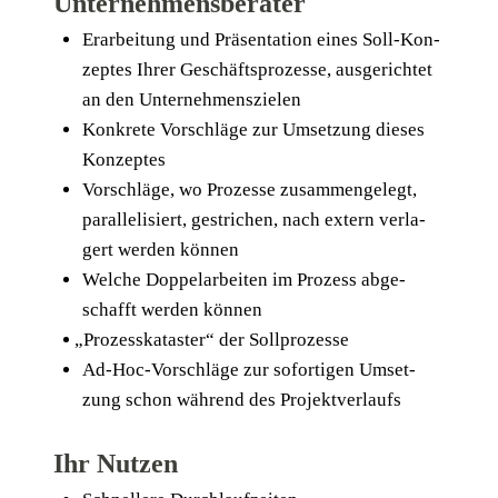
Unternehmensberater
Erar­bei­tung und Prä­sen­ta­ti­on eines Soll-Kon­
zep­tes Ihrer Geschäfts­pro­zes­se, aus­ge­rich­tet
an den Unternehmenszielen
Kon­kre­te Vor­schlä­ge zur Umset­zung die­ses
Konzeptes
Vor­schlä­ge, wo Pro­zes­se zusam­men­ge­legt,
par­al­le­li­siert, gestri­chen, nach extern ver­la­
gert wer­den können
Wel­che Dop­pel­ar­bei­ten im Pro­zess abge­
schafft wer­den können
„
Pro­zess­ka­tas­ter“ der Sollprozesse
Ad-Hoc-Vor­schlä­ge zur sofor­ti­gen Umset­
zung schon wäh­rend des Projektverlaufs
Ihr Nutzen