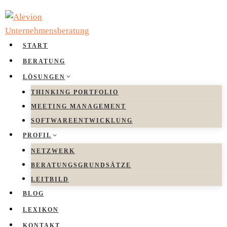
Zum
Inhalt
springen
START
BERATUNG
LÖSUNGEN
THINKING PORTFOLIO
MEETING MANAGEMENT
SOFTWAREENTWICKLUNG
PROFIL
NETZWERK
BERATUNGSGRUNDSÄTZE
LEITBILD
BLOG
LEXIKON
KONTAKT