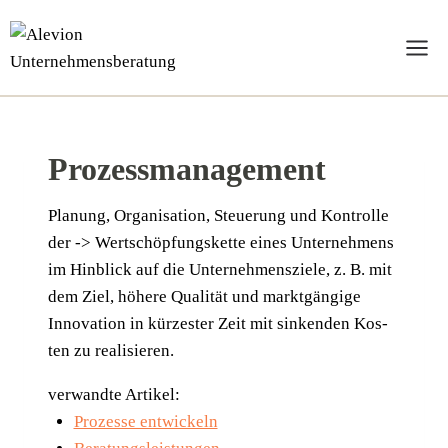
Zum
Inhalt
springen
Prozessmanagement
Pla­nung, Orga­ni­sa­ti­on, Steue­rung und Kon­trol­le
der -> Wert­schöp­fungs­ket­te eines Unter­neh­mens
im Hin­blick auf die Unter­neh­mens­zie­le, z. B. mit
dem Ziel, höhe­re Qua­li­tät und markt­gän­gi­ge
Inno­va­ti­on in kür­zes­ter Zeit mit sin­ken­den Kos­
ten zu realisieren.
verwandte Artikel:
Prozesse entwickeln