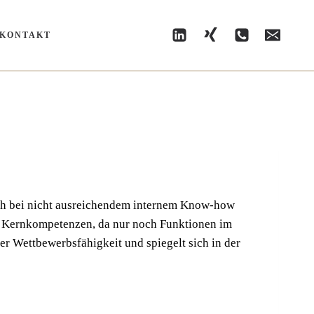
KONTAKT
t sich bei nicht aus­rei­chen­dem inter­nem Know-how
-> Kern­kom­pe­ten­zen, da nur noch Funk­tio­nen im
r Wett­be­werbs­fä­hig­keit und spie­gelt sich in der