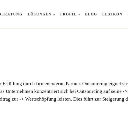
BERATUNG
LÖSUNGEN
PROFIL
BLOG
LEXIKON
ren Erfül­lung durch fir­men­ex­ter­ne Part­ner. Out­sour­cing eig­ne
 Das Unter­neh­men kon­zen­triert sich bei Out­sour­cing auf sei­ne 
­trag zur -> Wert­schöp­fung leis­ten. Dies führt zur Stei­ge­rung de