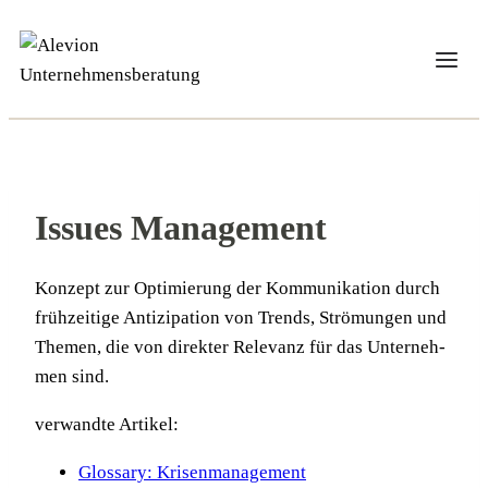
Zum
Inhalt
springen
Issues Management
Kon­zept zur Opti­mie­rung der Kom­mu­ni­ka­ti­on durch
früh­zei­ti­ge Anti­zi­pa­ti­on von Trends, Strö­mun­gen und
The­men, die von direk­ter Rele­vanz für das Unter­neh­
men sind.
verwandte Artikel:
Glossary: Krisenmanagement