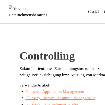
Zum
Inhalt
START
springen
Controlling
Zukunfts­ori­en­tier­tes Ent­schei­dungs­in­stru­ment z
zei­ti­ge Berück­sich­ti­gung bzw. Nut­zung von Mark­t
verwandte Artikel:
Glossary: Application Management
Glossary: Human Ressource Management
Glossary: Unternehmensberater