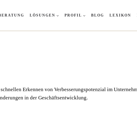
BERATUNG
LÖSUNGEN
PROFIL
BLOG
LEXIKON
um schnel­len Erken­nen von Ver­bes­se­rungs­po­ten­zi­al im Unter­n
­än­de­run­gen in der Geschäftsentwicklung.