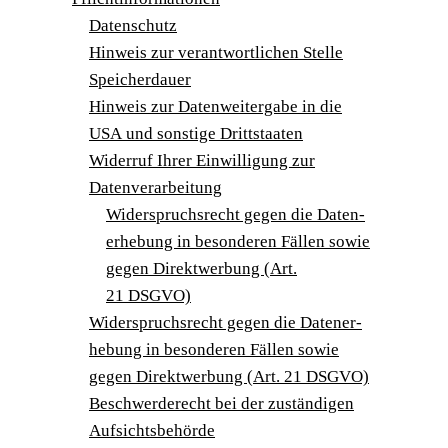
Daten­schutz
Hin­weis zur ver­ant­wort­li­chen Stelle
Spei­cher­dau­er
Hin­weis zur Daten­wei­ter­ga­be in die
USA und sons­ti­ge Drittstaaten
Wider­ruf Ihrer Ein­wil­li­gung zur
Datenverarbeitung
Wider­spruchs­recht gegen die Daten­
er­he­bung in beson­de­ren Fäl­len sowie
gegen Direkt­wer­bung (Art.
21 DSGVO)
Wider­spruchs­recht gegen die Daten­er­
he­bung in beson­de­ren Fäl­len sowie
gegen Direkt­wer­bung (Art. 21 DSGVO)
Beschwerde­recht bei der zustän­di­gen
Aufsichtsbehörde