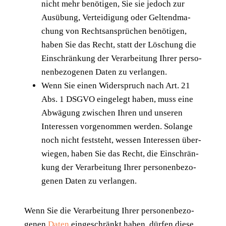
nicht mehr benö­ti­gen, Sie sie jedoch zur
Aus­übung, Ver­tei­di­gung oder Gel­tend­ma­
chung von Rechts­an­sprü­chen benö­ti­gen,
haben Sie das Recht, statt der Löschung die
Ein­schrän­kung der Ver­ar­bei­tung Ihrer per­so­
nen­be­zo­ge­nen Daten zu verlangen.
Wenn Sie einen Wider­spruch nach Art. 21
Abs. 1 DSGVO ein­ge­legt haben, muss eine
Abwä­gung zwi­schen Ihren und unse­ren
Inter­es­sen vor­ge­nom­men wer­den. Solan­ge
noch nicht fest­steht, wes­sen Inter­es­sen über­
wie­gen, haben Sie das Recht, die Ein­schrän­
kung der Ver­ar­bei­tung Ihrer per­so­nen­be­zo­
ge­nen Daten zu verlangen.
Wenn Sie die Ver­ar­bei­tung Ihrer per­so­nen­be­zo­
ge­nen
Daten
ein­ge­schränkt haben, dür­fen die­se