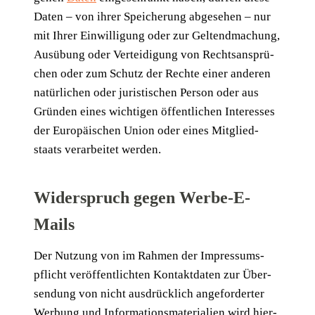
Daten – von ihrer Spei­che­rung abge­se­hen – nur
mit Ihrer Ein­wil­li­gung oder zur Gel­tend­ma­chung,
Aus­übung oder Ver­tei­di­gung von Rechts­an­sprü­
chen oder zum Schutz der Rech­te einer ande­ren
natür­li­chen oder juris­ti­schen Per­son oder aus
Grün­den eines wich­ti­gen öffent­li­chen Inter­es­ses
der Euro­päi­schen Uni­on oder eines Mit­glied­
staats ver­ar­bei­tet werden.
Widerspruch gegen Werbe-E-
Mails
Der Nut­zung von im Rah­men der Impres­sums­
pflicht ver­öf­fent­lich­ten Kon­takt­da­ten zur Über­
sen­dung von nicht aus­drück­lich ange­for­der­ter
Wer­bung und Infor­ma­ti­ons­ma­te­ria­li­en wird hier­