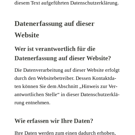
die­sem Text auf­ge­führ­ten Datenschutzerklärung.
Datenerfassung auf dieser
Website
Wer ist verantwortlich für die
Datenerfassung auf dieser Website?
Die Daten­ver­ar­bei­tung auf die­ser Web­site erfolgt
durch den Web­site­be­trei­ber. Des­sen Kon­takt­da­
ten kön­nen Sie dem Abschnitt „Hin­weis zur Ver­
ant­wort­li­chen Stel­le“ in die­ser Daten­schutz­er­klä­
rung entnehmen.
Wie erfassen wir Ihre
Daten
?
Ihre Daten wer­den zum einen dadurch erho­ben,