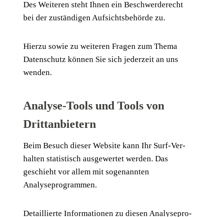
Des Wei­te­ren steht Ihnen ein Beschwer­de­recht
bei der zustän­di­gen Auf­sichts­be­hör­de zu.
Hier­zu sowie zu wei­te­ren Fra­gen zum The­ma
Daten­schutz kön­nen Sie sich jeder­zeit an uns
wenden.
Analyse-Tools und Tools von
Drittanbietern
Beim Besuch die­ser Web­site kann Ihr Surf-Ver­
hal­ten sta­tis­tisch aus­ge­wer­tet wer­den. Das
geschieht vor allem mit soge­nann­ten
Analyseprogrammen.
Detail­lier­te Infor­ma­tio­nen zu die­sen Ana­ly­se­pro­