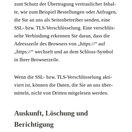
zum Schutz der Über­tra­gung ver­trau­li­cher Inhal­
te, wie zum Bei­spiel Bestel­lun­gen oder Anfra­gen,
die Sie an uns als Sei­ten­be­trei­ber sen­den, eine
SSL- bzw. TLS-Ver­schlüs­se­lung. Eine ver­schlüs­
sel­te Ver­bin­dung erken­nen Sie dar­an, dass die
Adress­zei­le des Brow­sers von „https://“ auf
„https://“ wech­selt und an dem Schloss-Sym­bol
in Ihrer Browserzeile.
Wenn die SSL- bzw. TLS-Ver­schlüs­se­lung akti­
viert ist, kön­nen die Daten, die Sie an uns über­
mit­teln, nicht von Drit­ten mit­ge­le­sen werden.
Auskunft, Löschung und
Berichtigung