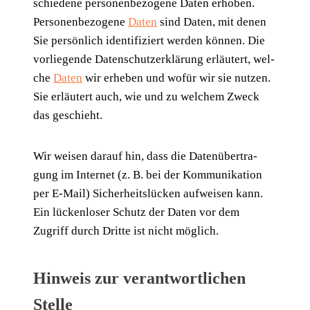
schie­de­ne per­so­nen­be­zo­ge­ne Daten erho­ben.
Per­so­nen­be­zo­ge­ne
Daten
sind Daten, mit denen
Sie per­sön­lich iden­ti­fi­ziert wer­den kön­nen. Die
vor­lie­gen­de Daten­schutz­er­klä­rung erläu­tert, wel­
che
Daten
wir erhe­ben und wofür wir sie nut­zen.
Sie erläu­tert auch, wie und zu wel­chem Zweck
das geschieht.
Wir wei­sen dar­auf hin, dass die Daten­über­tra­
gung im Inter­net (z. B. bei der Kom­mu­ni­ka­ti­on
per E‑Mail) Sicher­heits­lü­cken auf­wei­sen kann.
Ein lücken­lo­ser Schutz der Daten vor dem
Zugriff durch Drit­te ist nicht möglich.
Hinweis zur verantwortlichen
Stelle