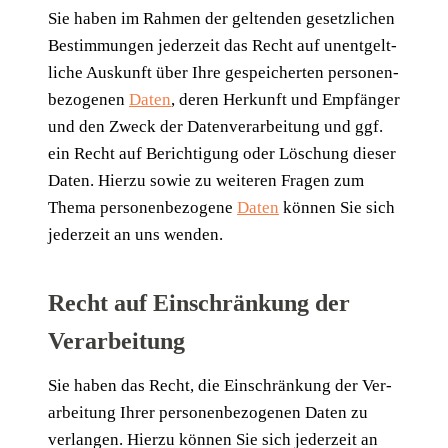
Sie haben im Rah­men der gel­ten­den gesetz­li­chen
Bestim­mun­gen jeder­zeit das Recht auf unent­gelt­
li­che Aus­kunft über Ihre gespei­cher­ten per­so­nen­
be­zo­ge­nen
Daten
, deren Her­kunft und Emp­fän­ger
und den Zweck der Daten­ver­ar­bei­tung und ggf.
ein Recht auf Berich­ti­gung oder Löschung die­ser
Daten. Hier­zu sowie zu wei­te­ren Fra­gen zum
The­ma per­so­nen­be­zo­ge­ne
Daten
kön­nen Sie sich
jeder­zeit an uns wenden.
Recht auf Einschränkung der
Verarbeitung
Sie haben das Recht, die Ein­schrän­kung der Ver­
ar­bei­tung Ihrer per­so­nen­be­zo­ge­nen Daten zu
ver­lan­gen. Hier­zu kön­nen Sie sich jeder­zeit an