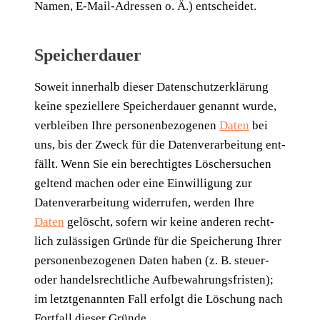
Namen, E‑Mail-Adres­sen o. Ä.) entscheidet.
Speicherdauer
Soweit inner­halb die­ser Daten­schutz­er­klä­rung
kei­ne spe­zi­el­le­re Spei­cher­dau­er genannt wur­de,
ver­blei­ben Ihre per­so­nen­be­zo­ge­nen
Daten
bei
uns, bis der Zweck für die Daten­ver­ar­bei­tung ent­
fällt. Wenn Sie ein berech­tig­tes Löscher­su­chen
gel­tend machen oder eine Ein­wil­li­gung zur
Daten­ver­ar­bei­tung wider­ru­fen, wer­den Ihre
Daten
gelöscht, sofern wir kei­ne ande­ren recht­
lich zuläs­si­gen Grün­de für die Spei­che­rung Ihrer
per­so­nen­be­zo­ge­nen Daten haben (z. B. steu­er-
oder han­dels­recht­li­che Auf­be­wah­rungs­fris­ten);
im letzt­ge­nann­ten Fall erfolgt die Löschung nach
Fort­fall die­ser Gründe.