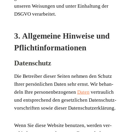
unse­ren Wei­sun­gen und unter Ein­hal­tung der
DSGVO verarbeitet.
3. Allgemeine Hinweise und
Pflichtinformationen
Datenschutz
Die Betrei­ber die­ser Sei­ten neh­men den Schutz
Ihrer per­sön­li­chen Daten sehr ernst. Wir behan­
deln Ihre per­so­nen­be­zo­ge­nen
Daten
ver­trau­lich
und ent­spre­chend den gesetz­li­chen Daten­schutz­
vor­schrif­ten sowie die­ser Datenschutzerklärung.
Wenn Sie die­se Web­site benut­zen, wer­den ver­