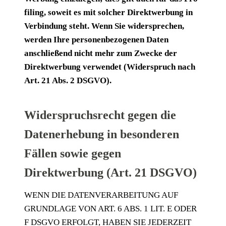
fil­ing, soweit es mit sol­cher Direkt­wer­bung in
Ver­bin­dung steht. Wenn Sie wider­spre­chen,
wer­den Ihre per­so­nen­be­zo­ge­nen Daten
anschlie­ßend nicht mehr zum Zwe­cke der
Direkt­wer­bung ver­wen­det (Wider­spruch nach
Art. 21 Abs. 2 DSGVO).
Widerspruchsrecht gegen die
Datenerhebung in besonderen
Fällen sowie gegen
Direktwerbung (Art. 21 DSGVO)
WENN DIE DATEN­VER­AR­BEI­TUNG AUF
GRUND­LA­GE VON ART. 6 ABS. 1 LIT. E ODER
F DSGVO ERFOLGT, HABEN SIE JEDER­ZEIT