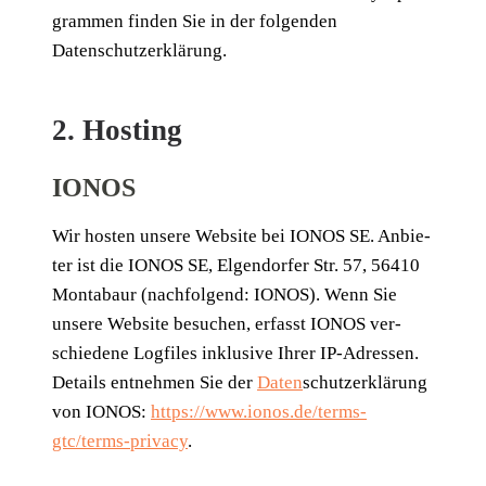
gram­men fin­den Sie in der fol­gen­den
Datenschutzerklärung.
2. Hosting
IONOS
Wir hos­ten unse­re Web­site bei IONOS SE. Anbie­
ter ist die IONOS SE, Elgen­dor­fer Str. 57, 56410
Mon­ta­baur (nach­fol­gend: IONOS). Wenn Sie
unse­re Web­site besu­chen, erfasst IONOS ver­
schie­de­ne Log­files inklu­si­ve Ihrer IP-Adres­sen.
Details ent­neh­men Sie der
Daten
­schutz­er­klä­rung
von IONOS:
https://www.ionos.de/terms-
gtc/terms-privacy
.