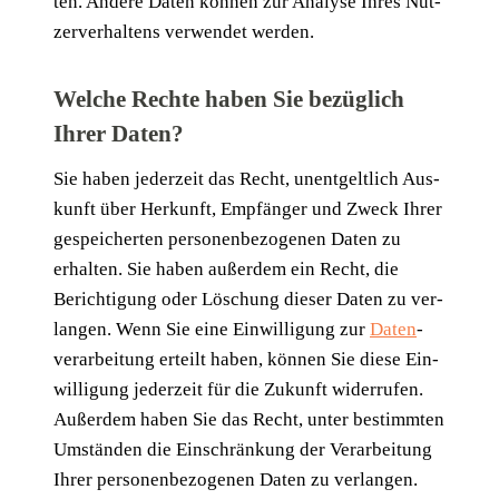
ten. Ande­re Daten kön­nen zur Ana­ly­se Ihres Nut­
zer­ver­hal­tens ver­wen­det werden.
Welche Rechte haben Sie bezüglich
Ihrer
Daten
?
Sie haben jeder­zeit das Recht, unent­gelt­lich Aus­
kunft über Her­kunft, Emp­fän­ger und Zweck Ihrer
gespei­cher­ten per­so­nen­be­zo­ge­nen Daten zu
erhal­ten. Sie haben außer­dem ein Recht, die
Berich­ti­gung oder Löschung die­ser Daten zu ver­
lan­gen. Wenn Sie eine Ein­wil­li­gung zur
Daten
­
ver­ar­bei­tung erteilt haben, kön­nen Sie die­se Ein­
wil­li­gung jeder­zeit für die Zukunft wider­ru­fen.
Außer­dem haben Sie das Recht, unter bestimm­ten
Umstän­den die Ein­schrän­kung der Ver­ar­bei­tung
Ihrer per­so­nen­be­zo­ge­nen Daten zu ver­lan­gen.