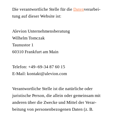
Die ver­ant­wort­li­che Stel­le für die
Daten
­ver­ar­bei­
tung auf die­ser Web­site ist:
Ale­vi­on Unter­neh­mens­be­ra­tung
Wil­helm Tomc­zak
Tau­nus­tor 1
60310 Frank­furt am Main
Tele­fon: +49–69-34 87 60 15
E‑Mail:
kontakt@alevion.com
Ver­ant­wort­li­che Stel­le ist die natür­li­che oder
juris­ti­sche Per­son, die allein oder gemein­sam mit
ande­ren über die Zwe­cke und Mit­tel der Ver­ar­
bei­tung von per­so­nen­be­zo­ge­nen Daten (z. B.