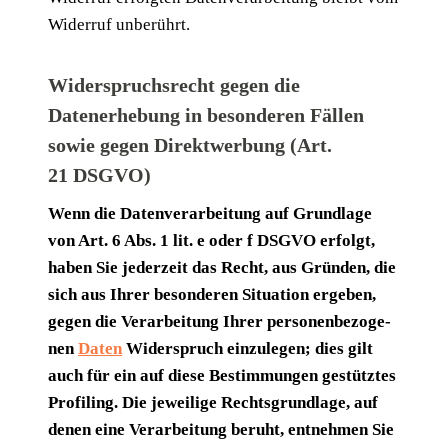
Wider­ruf unberührt.
Widerspruchsrecht gegen die
Datenerhebung in besonderen Fällen
sowie gegen Direktwerbung (Art.
21 DSGVO)
Wenn die Daten­ver­ar­bei­tung auf Grund­la­ge
von Art. 6 Abs. 1 lit. e oder f DSGVO erfolgt,
haben Sie jeder­zeit das Recht, aus Grün­den, die
sich aus Ihrer beson­de­ren Situa­ti­on erge­ben,
gegen die Ver­ar­bei­tung Ihrer per­so­nen­be­zo­ge­
nen
Daten
Wider­spruch ein­zu­le­gen; dies gilt
auch für ein auf die­se Bestim­mun­gen gestütz­tes
Pro­fil­ing. Die jewei­li­ge Rechts­grund­la­ge, auf
denen eine Ver­ar­bei­tung beruht, ent­neh­men Sie