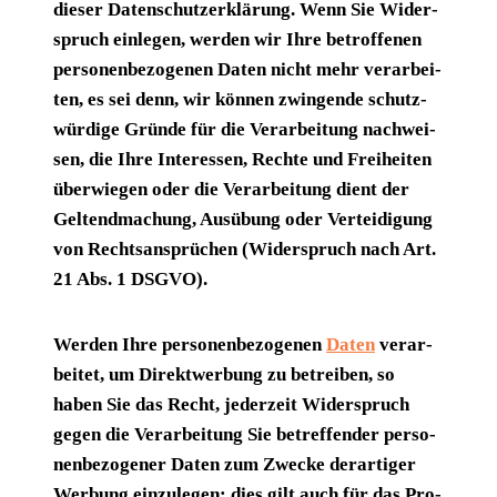
die­ser Daten­schutz­er­klä­rung. Wenn Sie Wider­
spruch ein­le­gen, wer­den wir Ihre betrof­fe­nen
per­so­nen­be­zo­ge­nen Daten nicht mehr ver­ar­bei­
ten, es sei denn, wir kön­nen zwin­gen­de schutz­
wür­di­ge Grün­de für die Ver­ar­bei­tung nach­wei­
sen, die Ihre Inter­es­sen, Rech­te und Frei­hei­ten
über­wie­gen oder die Ver­ar­bei­tung dient der
Gel­tend­ma­chung, Aus­übung oder Ver­tei­di­gung
von Rechts­an­sprü­chen (Wider­spruch nach Art.
21 Abs. 1 DSGVO).
Wer­den Ihre per­so­nen­be­zo­ge­nen
Daten
ver­ar­
bei­tet, um Direkt­wer­bung zu betrei­ben, so
haben Sie das Recht, jeder­zeit Wider­spruch
gegen die Ver­ar­bei­tung Sie betref­fen­der per­so­
nen­be­zo­ge­ner Daten zum Zwe­cke der­ar­ti­ger
Wer­bung ein­zu­le­gen; dies gilt auch für das Pro­