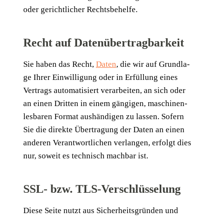
oder gericht­li­cher Rechtsbehelfe.
Recht auf Datenübertragbarkeit
Sie haben das Recht,
Daten
, die wir auf Grund­la­
ge Ihrer Ein­wil­li­gung oder in Erfül­lung eines
Ver­trags auto­ma­ti­siert ver­ar­bei­ten, an sich oder
an einen Drit­ten in einem gän­gi­gen, maschi­nen­
les­ba­ren For­mat aus­hän­di­gen zu las­sen. Sofern
Sie die direk­te Über­tra­gung der Daten an einen
ande­ren Ver­ant­wort­li­chen ver­lan­gen, erfolgt dies
nur, soweit es tech­nisch mach­bar ist.
SSL- bzw. TLS-Verschlüsselung
Die­se Sei­te nutzt aus Sicher­heits­grün­den und