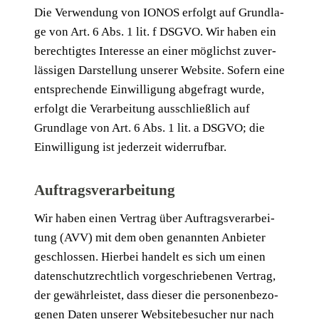
Die Ver­wen­dung von IONOS erfolgt auf Grund­la­
ge von Art. 6 Abs. 1 lit. f DSGVO. Wir haben ein
berech­tig­tes Inter­es­se an einer mög­lichst zuver­
läs­si­gen Dar­stel­lung unse­rer Web­site. Sofern eine
ent­spre­chen­de Ein­wil­li­gung abge­fragt wur­de,
erfolgt die Ver­ar­bei­tung aus­schließ­lich auf
Grund­la­ge von Art. 6 Abs. 1 lit. a DSGVO; die
Ein­wil­li­gung ist jeder­zeit widerrufbar.
Auftragsverarbeitung
Wir haben einen Ver­trag über Auf­trags­ver­ar­bei­
tung (AVV) mit dem oben genann­ten Anbie­ter
geschlos­sen. Hier­bei han­delt es sich um einen
daten­schutz­recht­lich vor­ge­schrie­be­nen Ver­trag,
der gewähr­leis­tet, dass die­ser die per­so­nen­be­zo­
ge­nen Daten unse­rer Web­site­be­su­cher nur nach