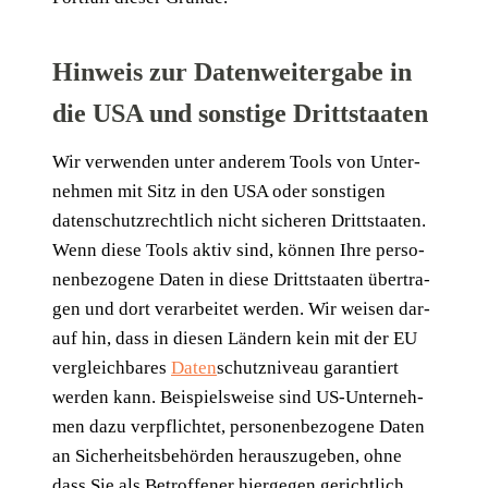
Hinweis zur Datenweitergabe in
die USA und sonstige Drittstaaten
Wir ver­wen­den unter ande­rem Tools von Unter­
neh­men mit Sitz in den USA oder sons­ti­gen
daten­schutz­recht­lich nicht siche­ren Dritt­staa­ten.
Wenn die­se Tools aktiv sind, kön­nen Ihre per­so­
nen­be­zo­ge­ne Daten in die­se Dritt­staa­ten über­tra­
gen und dort ver­ar­bei­tet wer­den. Wir wei­sen dar­
auf hin, dass in die­sen Län­dern kein mit der EU
ver­gleich­ba­res
Daten
­schutz­ni­veau garan­tiert
wer­den kann. Bei­spiels­wei­se sind US-Unter­neh­
men dazu ver­pflich­tet, per­so­nen­be­zo­ge­ne Daten
an Sicher­heits­be­hör­den her­aus­zu­ge­ben, ohne
dass Sie als Betrof­fe­ner hier­ge­gen gericht­lich