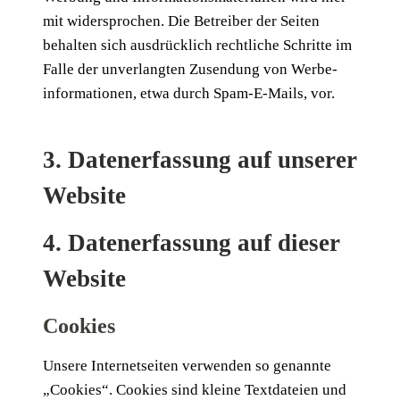
mit wider­spro­chen. Die Betrei­ber der Sei­ten
behal­ten sich aus­drück­lich recht­li­che Schrit­te im
Fal­le der unver­lang­ten Zusen­dung von Wer­be­
infor­ma­tio­nen, etwa durch Spam-E-Mails, vor.
3. Datenerfassung auf unserer
Website
4. Datenerfassung auf dieser
Website
Cookies
Unse­re Inter­net­sei­ten ver­wen­den so genann­te
„Coo­kies“. Coo­kies sind klei­ne Text­da­tei­en und