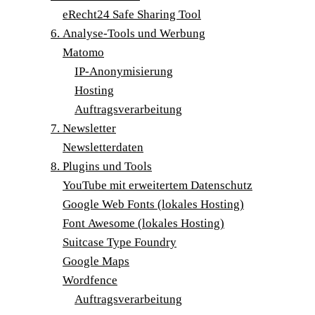
eRecht24 Safe Sha­ring Tool
6. Ana­ly­se-Tools und Werbung
Mato­mo
IP-Anony­mi­sie­rung
Hos­ting
Auf­trags­ver­ar­bei­tung
7. News­let­ter
Newsletter­daten
8. Plug­ins und Tools
You­Tube mit erwei­ter­tem Datenschutz
Goog­le Web Fonts (loka­les Hosting)
Font Awe­so­me (loka­les Hosting)
Suit­ca­se Type Foundry
Goog­le Maps
Word­fence
Auf­trags­ver­ar­bei­tung