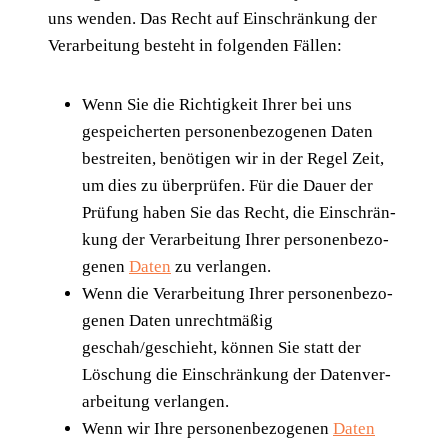
uns wen­den. Das Recht auf Ein­schrän­kung der
Ver­ar­bei­tung besteht in fol­gen­den Fällen:
Wenn Sie die Rich­tig­keit Ihrer bei uns
gespei­cher­ten per­so­nen­be­zo­ge­nen Daten
bestrei­ten, benö­ti­gen wir in der Regel Zeit,
um dies zu über­prü­fen. Für die Dau­er der
Prü­fung haben Sie das Recht, die Ein­schrän­
kung der Ver­ar­bei­tung Ihrer per­so­nen­be­zo­
ge­nen
Daten
zu verlangen.
Wenn die Ver­ar­bei­tung Ihrer per­so­nen­be­zo­
ge­nen Daten unrecht­mä­ßig
geschah/geschieht, kön­nen Sie statt der
Löschung die Ein­schrän­kung der Daten­ver­
ar­bei­tung verlangen.
Wenn wir Ihre per­so­nen­be­zo­ge­nen
Daten