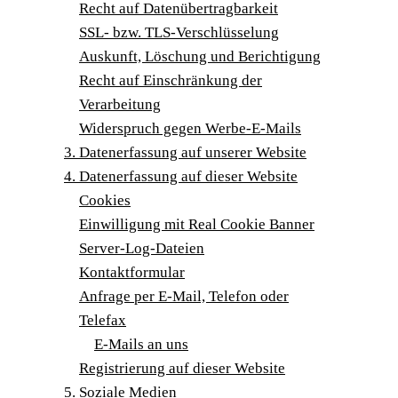
Recht auf Datenübertragbarkeit
SSL- bzw. TLS-Verschlüsselung
Aus­kunft, Löschung und Berichtigung
Recht auf Ein­schrän­kung der
Verarbeitung
Wider­spruch gegen Werbe-E-Mails
3. Daten­er­fas­sung auf unse­rer Website
4. Daten­er­fas­sung auf die­ser Website
Coo­kies
Ein­wil­li­gung mit Real Coo­kie Banner
Ser­ver-Log-Datei­en
Kon­takt­for­mu­lar
Anfra­ge per E‑Mail, Tele­fon oder
Telefax
E‑Mails an uns
Regis­trie­rung auf die­ser Website
5. Sozia­le Medien