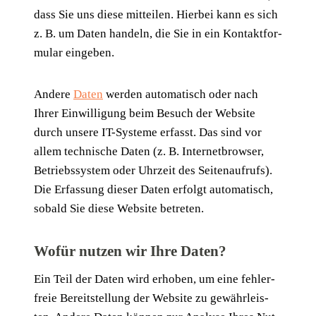
dass Sie uns die­se mit­tei­len. Hier­bei kann es sich
z. B. um Daten han­deln, die Sie in ein Kon­takt­for­
mu­lar eingeben.
Ande­re
Daten
wer­den auto­ma­tisch oder nach
Ihrer Ein­wil­li­gung beim Besuch der Web­site
durch unse­re IT-Sys­te­me erfasst. Das sind vor
allem tech­ni­sche Daten (z. B. Inter­net­brow­ser,
Betriebs­sys­tem oder Uhr­zeit des Sei­ten­auf­rufs).
Die Erfas­sung die­ser Daten erfolgt auto­ma­tisch,
sobald Sie die­se Web­site betreten.
Wofür nutzen wir Ihre
Daten
?
Ein Teil der Daten wird erho­ben, um eine feh­ler­
freie Bereit­stel­lung der Web­site zu gewähr­leis­