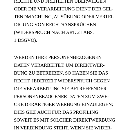
RECH­TE UND FREI­HEI­TEN ÜBER­WIE­GEN
ODER DIE VER­AR­BEI­TUNG DIENT DER GEL­
TEND­MA­CHUNG, AUS­ÜBUNG ODER VER­TEI­
DI­GUNG VON RECHTS­AN­SPRÜ­CHEN
(WIDER­SPRUCH NACH ART. 21 ABS.
1 DSGVO).
WER­DEN IHRE PER­SO­NEN­BE­ZO­GE­NEN
DATEN VER­AR­BEI­TET, UM DIREKT­WER­
BUNG ZU BETREI­BEN, SO HABEN SIE DAS
RECHT, JEDER­ZEIT WIDER­SPRUCH GEGEN
DIE VER­AR­BEI­TUNG SIE BETREF­FEN­DER
PER­SO­NEN­BE­ZO­GE­NER DATEN ZUM ZWE­
CKE DER­AR­TI­GER WER­BUNG EIN­ZU­LE­GEN;
DIES GILT AUCH FÜR DAS PRO­FIL­ING,
SOWEIT ES MIT SOL­CHER DIREKT­WER­BUNG
IN VER­BIN­DUNG STEHT. WENN SIE WIDER­