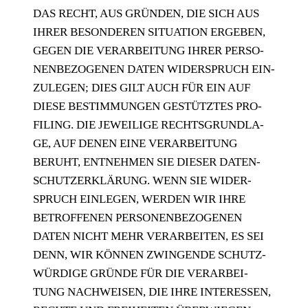
DAS RECHT, AUS GRÜN­DEN, DIE SICH AUS
IHRER BESON­DE­REN SITUA­TI­ON ERGE­BEN,
GEGEN DIE VER­AR­BEI­TUNG IHRER PER­SO­
NEN­BE­ZO­GE­NEN DATEN WIDER­SPRUCH EIN­
ZU­LE­GEN; DIES GILT AUCH FÜR EIN AUF
DIE­SE BESTIM­MUN­GEN GESTÜTZ­TES PRO­
FIL­ING. DIE JEWEI­LI­GE RECHTS­GRUND­LA­
GE, AUF DENEN EINE VER­AR­BEI­TUNG
BERUHT, ENT­NEH­MEN SIE DIE­SER DATEN­
SCHUTZ­ER­KLÄ­RUNG. WENN SIE WIDER­
SPRUCH EIN­LE­GEN, WER­DEN WIR IHRE
BETROF­FE­NEN PER­SO­NEN­BE­ZO­GE­NEN
DATEN NICHT MEHR VER­AR­BEI­TEN, ES SEI
DENN, WIR KÖN­NEN ZWIN­GEN­DE SCHUTZ­
WÜR­DI­GE GRÜN­DE FÜR DIE VER­AR­BEI­
TUNG NACH­WEI­SEN, DIE IHRE INTER­ES­SEN,