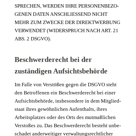
SPRE­CHEN, WER­DEN IHRE PER­SO­NEN­BE­ZO­
GE­NEN DATEN ANSCHLIES­SEND NICHT
MEHR ZUM ZWE­CKE DER DIREKT­WER­BUNG
VER­WEN­DET (WIDER­SPRUCH NACH ART. 21
ABS. 2 DSGVO).
Beschwerde­recht bei der
zuständigen Aufsichtsbehörde
Im Fal­le von Ver­stö­ßen gegen die DSGVO steht
den Betrof­fe­nen ein Beschwer­de­recht bei einer
Auf­sichts­be­hör­de, ins­be­son­de­re in dem Mit­glied­
staat ihres gewöhn­li­chen Auf­ent­halts, ihres
Arbeits­plat­zes oder des Orts des mut­maß­li­chen
Ver­sto­ßes zu. Das Beschwer­de­recht besteht unbe­
scha­det ander­wei­ti­ger ver­wal­tungs­recht­li­cher