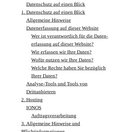
Daten­schutz auf einen Blick
1. Daten­schutz auf einen Blick
All­ge­mei­ne Hinweise
Daten­er­fas­sung auf die­ser Website
Wer ist ver­ant­wort­lich für die Daten­
er­fas­sung auf die­ser Website?
Wie erfas­sen wir Ihre Daten?
Wofür nut­zen wir Ihre Daten?
Wel­che Rech­te haben Sie bezüg­lich
Ihrer Daten?
Ana­ly­se-Tools und Tools von
Drittanbietern
2. Hos­ting
IONOS
Auf­trags­ver­ar­bei­tung
3. All­ge­mei­ne Hin­wei­se und
Pflichtinformationen