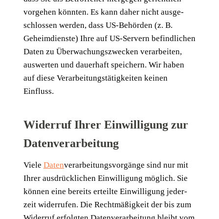
vor­ge­hen könn­ten. Es kann daher nicht aus­ge­
schlos­sen wer­den, dass US-Behör­den (z. B.
Geheim­diens­te) Ihre auf US-Ser­vern befind­li­chen
Daten zu Über­wa­chungs­zwe­cken ver­ar­bei­ten,
aus­wer­ten und dau­er­haft spei­chern. Wir haben
auf die­se Ver­ar­bei­tungs­tä­tig­kei­ten kei­nen
Einfluss.
Widerruf Ihrer Einwilligung zur
Datenverarbeitung
Vie­le
Daten
­ver­ar­bei­tungs­vor­gän­ge sind nur mit
Ihrer aus­drück­li­chen Ein­wil­li­gung mög­lich. Sie
kön­nen eine bereits erteil­te Ein­wil­li­gung jeder­
zeit wider­ru­fen. Die Recht­mä­ßig­keit der bis zum
Wider­ruf erfolg­ten Daten­ver­ar­bei­tung bleibt vom