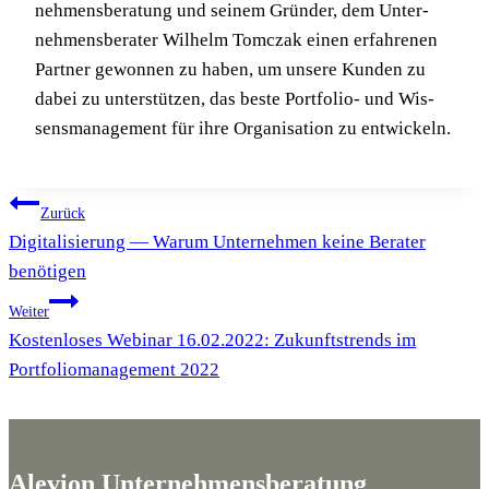
neh­mens­be­ra­tung und sei­nem Grün­der, dem Unter­
neh­mens­be­ra­ter Wil­helm Tomc­zak einen erfah­re­nen
Part­ner gewon­nen zu haben, um unse­re Kun­den zu
dabei zu unter­stüt­zen, das bes­te Port­fo­lio- und Wis­
sens­ma­nage­ment für ihre Orga­ni­sa­ti­on zu entwickeln.
Beitragsnavigation
Zurück
Digitalisierung — Warum Unternehmen keine Berater
benötigen
Weiter
Kostenloses Webinar 16.02.2022: Zukunftstrends im
Portfoliomanagement 2022
Alevion Unternehmensberatung