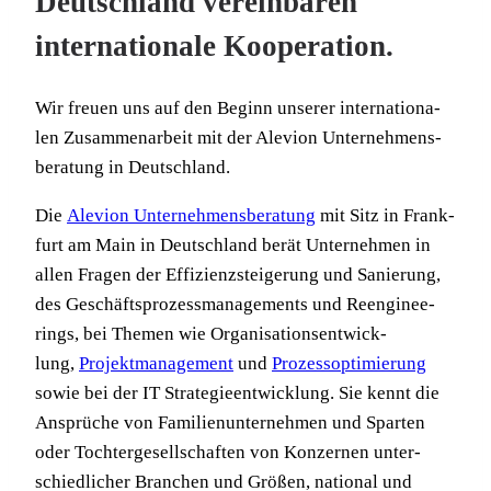
Deutschland vereinbaren
internationale Kooperation.
Wir freu­en uns auf den Beginn unse­rer inter­na­tio­na­
len Zusam­men­ar­beit mit der Ale­vi­on Unter­neh­mens­
be­ra­tung in Deutschland.
Die
Ale­vi­on Unter­neh­mens­be­ra­tung
mit Sitz in Frank­
furt am Main in Deutsch­land berät Unter­neh­men in
allen Fra­gen der Effi­zienz­steigerung und Sanie­rung,
des Geschäfts­pro­zess­ma­nage­ments und Reen­gi­nee­
rings, bei The­men wie Orga­ni­sa­ti­ons­ent­wick­
lung,
Pro­jekt­ma­nage­ment
und
Pro­zess­op­ti­mie­rung
sowie bei der IT Stra­te­gie­ent­wick­lung. Sie kennt die
Ansprü­che von Fami­li­en­un­ter­neh­men und Spar­ten
oder Toch­ter­ge­sell­schaf­ten von Kon­zer­nen unter­
schied­li­cher Bran­chen und Grö­ßen, natio­nal und