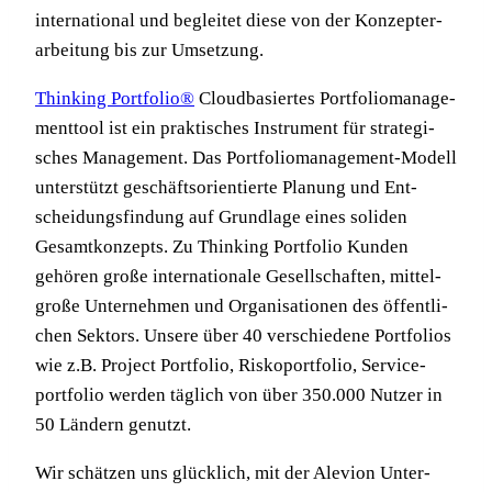
inter­na­tio­nal und beglei­tet die­se von der Kon­zepter­
ar­bei­tung bis zur Umsetzung.
Thin­king Port­fo­lio®
Cloud­ba­sier­tes Port­fo­lio­ma­nage­
ment­tool ist ein prak­ti­sches Instru­ment für stra­te­gi­
sches Manage­ment. Das Port­folio­ma­nage­ment-Modell
unter­stützt geschäfts­ori­en­tier­te Pla­nung und Ent­
schei­dungs­fin­dung auf Grund­la­ge eines soli­den
Gesamt­kon­zepts. Zu Thin­king Port­fo­lio Kun­den
gehö­ren gro­ße inter­na­tio­na­le Gesell­schaf­ten, mit­tel­
gro­ße Unter­neh­men und Orga­ni­sa­tio­nen des öffent­li­
chen Sek­tors. Unse­re über 40 ver­schie­de­ne Port­fo­li­os
wie z.B. Pro­ject Port­fo­lio, Risko­port­fo­lio, Ser­vice­
port­fo­lio wer­den täg­lich von über 350.000 Nut­zer in
50 Län­dern genutzt.
Wir schät­zen uns glück­lich, mit der Ale­vi­on Unter­