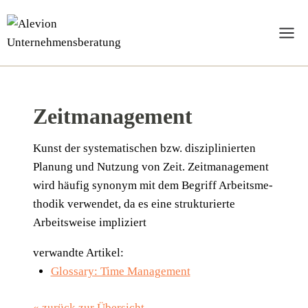
Zum
Inhalt
springen
Zeitmanagement
Kunst der sys­te­ma­ti­schen bzw. dis­zi­pli­nier­ten
Pla­nung und Nut­zung von Zeit. Zeit­ma­nage­ment
wird häu­fig syn­onym mit dem Begriff Arbeits­me­
tho­dik ver­wen­det, da es eine struk­tu­rier­te
Arbeits­wei­se impliziert
verwandte Artikel:
Glossary: Time Management
« zurück zur Übersicht