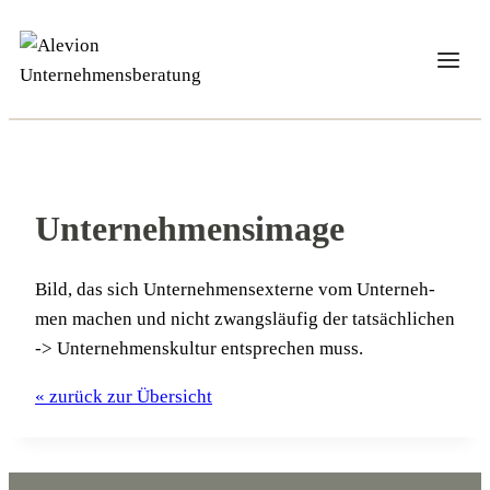
Zum
Inhalt
springen
Unternehmensimage
Bild, das sich Unter­neh­mens­exter­ne vom Unter­neh­
men machen und nicht zwangs­läu­fig der tat­säch­li­chen
-> Unter­neh­mens­kul­tur ent­spre­chen muss.
« zurück zur Übersicht