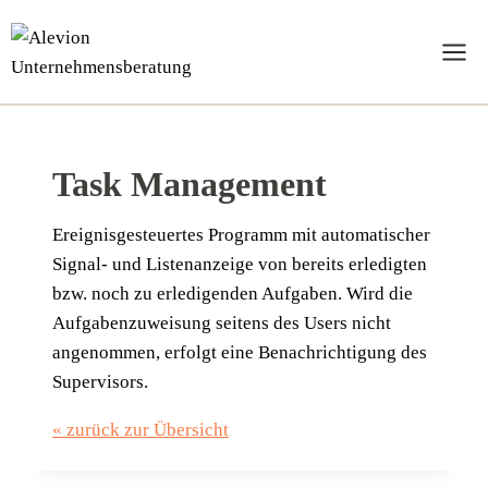
Zum
Inhalt
springen
Task Management
Ereig­nis­ge­steu­er­tes Pro­gramm mit auto­ma­ti­scher
Signal- und Lis­ten­an­zei­ge von bereits erle­dig­ten
bzw. noch zu erle­di­gen­den Auf­ga­ben. Wird die
Auf­ga­ben­zu­wei­sung sei­tens des Users nicht
ange­nom­men, erfolgt eine Benach­rich­ti­gung des
Supervisors.
« zurück zur Übersicht