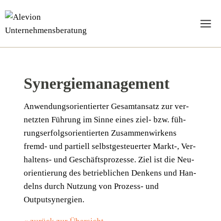
Zum
Inhalt
springen
Synergiemanagement
Anwen­dungs­ori­en­tier­ter Gesamt­an­satz zur ver­
netz­ten Füh­rung im Sin­ne eines ziel- bzw. füh­
rungs­er­folgs­ori­en­tier­ten Zusam­men­wir­kens
fremd- und par­ti­ell selbst­ge­steu­er­ter Markt‑, Ver­
hal­tens- und Geschäfts­pro­zes­se. Ziel ist die Neu­
ori­en­tie­rung des betrieb­li­chen Den­kens und Han­
delns durch Nut­zung von Pro­zess- und
Outputsynergien.