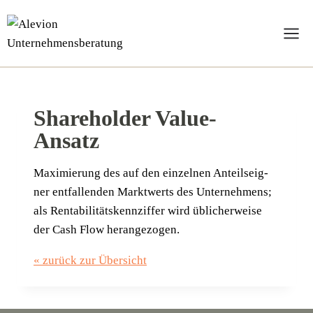
Zum
Inhalt
springen
Shareholder Value-
Ansatz
Maxi­mie­rung des auf den ein­zel­nen Anteils­eig­
ner ent­fal­len­den Markt­werts des Unter­neh­mens;
als Ren­ta­bi­li­täts­kenn­zif­fer wird übli­cher­wei­se
der Cash Flow herangezogen.
« zurück zur Übersicht