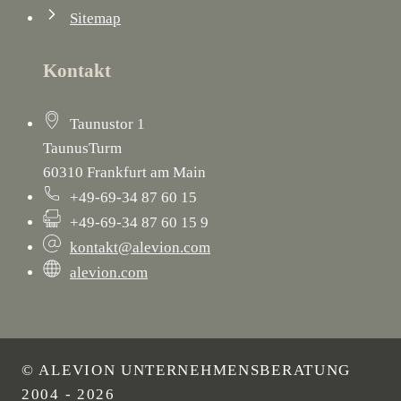
Sitemap
Kontakt
Taunustor 1
TaunusTurm
60310 Frankfurt am Main
+49-69-34 87 60 15
+49-69-34 87 60 15 9
kontakt@alevion.com
alevion.com
© ALEVION UNTERNEHMENSBERATUNG
2004 - 2026