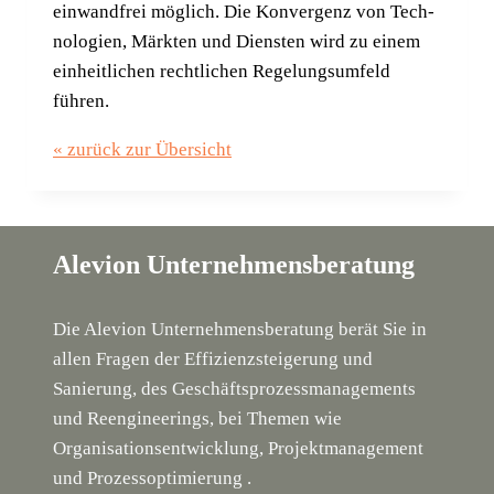
ein­wand­frei mög­lich. Die Kon­ver­genz von Tech­
no­lo­gien, Märk­ten und Diens­ten wird zu einem
ein­heit­li­chen recht­li­chen Rege­lungs­um­feld
führen.
« zurück zur Übersicht
Alevion Unternehmensberatung
Die Alevion Unternehmensberatung berät Sie in
allen Fragen der Effizienzsteigerung und
Sanierung, des Geschäftsprozessmanagements
und Reengineerings, bei Themen wie
Organisationsentwicklung, Projektmanagement
und Prozessoptimierung .