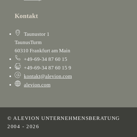
Kontakt
Taunustor 1
TaunusTurm
60310 Frankfurt am Main
+49-69-34 87 60 15
+49-69-34 87 60 15 9
kontakt@alevion.com
alevion.com
© ALEVION UNTERNEHMENSBERATUNG
2004 - 2026