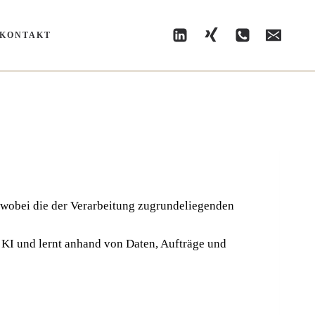
KONTAKT
wobei die der Ver­ar­bei­tung zugrun­de­lie­gen­den
ies KI und lernt anhand von Daten, Auf­trä­ge und