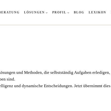
BERATUNG
LÖSUNGEN
PROFIL
BLOG
LEXIKON
Lösun­gen und Metho­den, die selbst­stän­dig Auf­ga­ben erle­di­gen, 
ben sind.
Intel­li­genz und dyna­mi­sche Ent­schei­dun­gen. Jetzt über­nimmt d