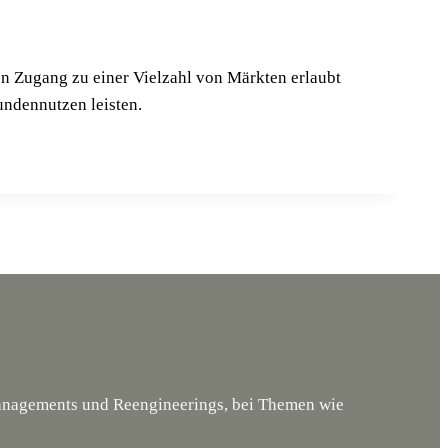
men Zugang zu einer Viel­zahl von Märk­ten erlaubt
n­den­nut­zen leisten.
managements und Reengineerings, bei Themen wie