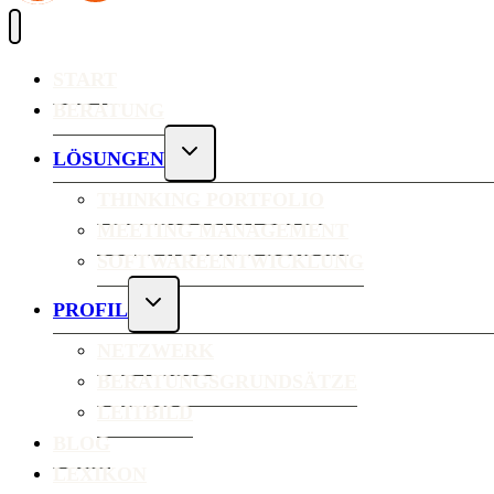
START
BERATUNG
UNTERMENÜ
LÖSUNGEN
UMSCHALTEN
THINKING PORTFOLIO
MEETING MANAGEMENT
SOFTWAREENTWICKLUNG
UNTERMENÜ
PROFIL
UMSCHALTEN
NETZWERK
BERATUNGSGRUNDSÄTZE
LEITBILD
BLOG
LEXIKON