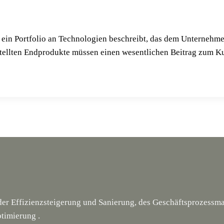
ein Port­fo­lio an Tech­no­lo­gien beschreibt, das dem Unter­neh­
tell­ten End­pro­duk­te müs­sen einen wesent­li­chen Bei­trag zum Ku
 der Effizienzsteigerung und Sanierung, des Geschäftsprozess
timierung .