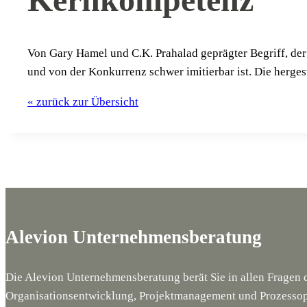
Von Gary Hamel und C.K. Pra­ha­lad gepräg­ter Begriff, der 
und von der Kon­kur­renz schwer imi­tier­bar ist. Die her­ge­s
« zurück zur Übersicht
Alevion Unternehmensberatung
Die Alevion Unternehmensberatung berät Sie in allen Fragen
Organisationsentwicklung, Projektmanagement und Prozessop