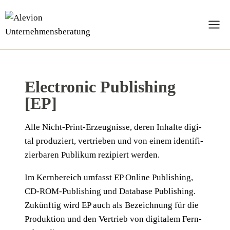
Zum
Inhalt
springen
Electronic Publishing
[EP]
Alle Nicht-Print-Erzeug­nis­se, deren Inhal­te digi­
tal pro­du­ziert, ver­trie­ben und von einem iden­ti­fi­
zier­ba­ren Publi­kum rezi­piert werden.
Im Kern­be­reich umfasst EP Online Publi­shing,
CD-ROM-Publi­shing und Data­ba­se Publi­shing.
Zukünf­tig wird EP auch als Bezeich­nung für die
Pro­duk­ti­on und den Ver­trieb von digi­ta­lem Fern­