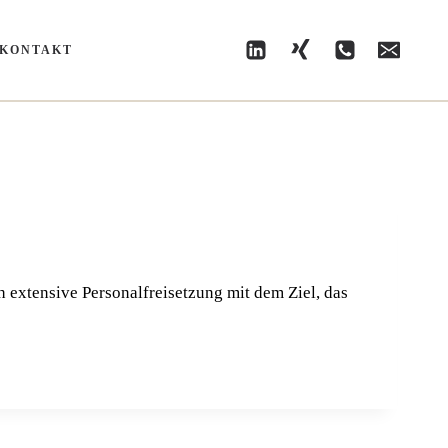
KONTAKT
exten­si­ve Per­so­nal­frei­set­zung mit dem Ziel, das