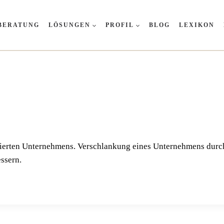
BERATUNG
LÖSUNGEN
PROFIL
BLOG
LEXIKON
i­sier­ten Unter­neh­mens. Ver­schlan­kung eines Unter­neh­mens durch 
essern.