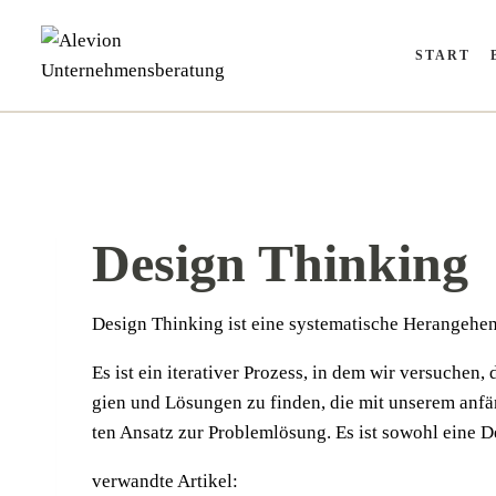
Zum
Inhalt
START
springen
Design Thinking
Design Thin­king ist eine sys­te­ma­ti­sche Her­an­ge­h
Es ist ein ite­ra­ti­ver Pro­zess, in dem wir ver­su­chen
gien und Lösun­gen zu fin­den, die mit unse­rem anfäng­
ten Ansatz zur Pro­blem­lö­sung. Es ist sowohl eine 
verwandte Artikel: