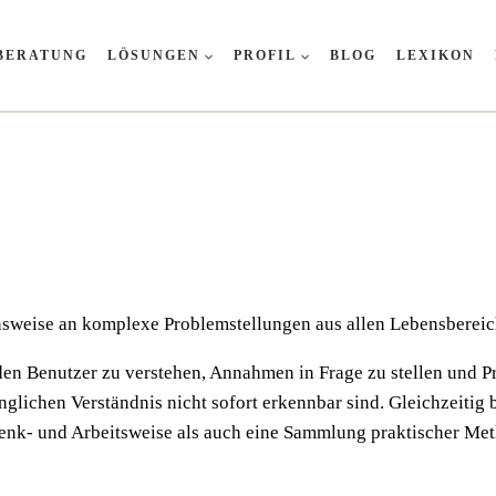
BERATUNG
LÖSUNGEN
PROFIL
BLOG
LEXIKON
ens­wei­se an kom­ple­xe Pro­blem­stel­lun­gen aus allen Lebensberei
, den Benut­zer zu ver­ste­hen, Annah­men in Fra­ge zu stel­len und Pro
li­chen Ver­ständ­nis nicht sofort erkenn­bar sind. Gleich­zei­tig b
Denk- und Arbeits­wei­se als auch eine Samm­lung prak­ti­scher Me