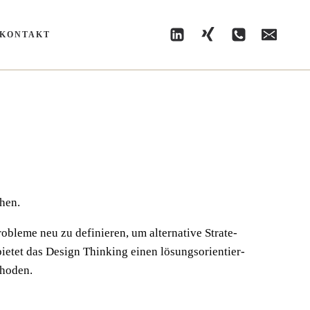
KONTAKT
chen.
­ble­me neu zu defi­nie­ren, um alter­na­ti­ve Stra­te­
ie­tet das Design Thin­king einen lösungs­ori­en­tier­
thoden.