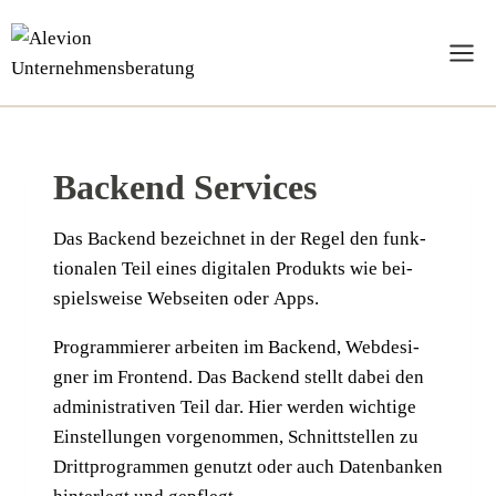
Zum
Inhalt
springen
Backend Services
Das Backend bezeich­net in der Regel den funk­
tio­na­len Teil eines digi­ta­len Pro­dukts wie bei­
spiels­wei­se Web­sei­ten oder Apps.
Pro­gram­mie­rer arbei­ten im Backend, Web­de­si­
gner im Front­end. Das Backend stellt dabei den
admi­nis­tra­ti­ven Teil dar. Hier wer­den wich­ti­ge
Ein­stel­lun­gen vor­ge­nom­men, Schnitt­stel­len zu
Dritt­pro­gram­men genutzt oder auch Daten­ban­ken