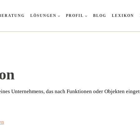
BERATUNG
LÖSUNGEN
PROFIL
BLOG
LEXIKON
ion
ten eines Unter­neh­mens, das nach Funk­tio­nen oder Objek­ten ein­ge­
en