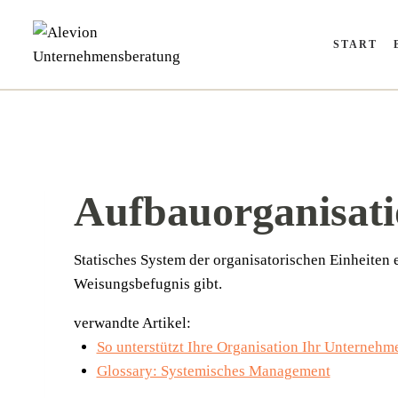
Zum
Inhalt
START
springen
Aufbauorganisat
Sta­ti­sches Sys­tem der orga­ni­sa­to­ri­schen Ein­hei­
Wei­sungs­be­fug­nis gibt.
verwandte Artikel:
So unterstützt Ihre Organisation Ihr Unternehm
Glossary: Systemisches Management