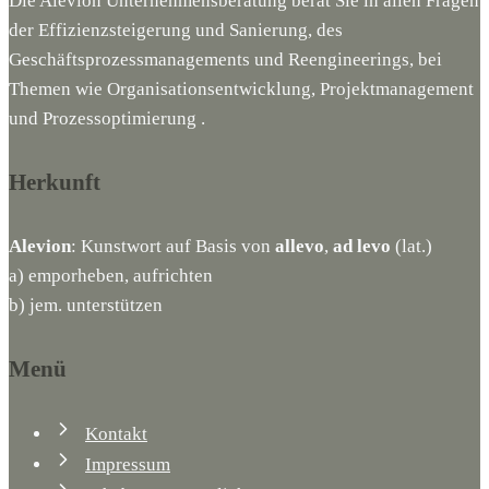
Die Alevion Unternehmensberatung berät Sie in allen Fragen
der Effizienzsteigerung und Sanierung, des
Geschäftsprozessmanagements und Reengineerings, bei
Themen wie Organisationsentwicklung, Projektmanagement
und Prozessoptimierung .
Herkunft
Alevion
: Kunstwort auf Basis von
allevo
,
ad levo
(lat.)
a) emporheben, aufrichten
b) jem. unterstützen
Menü
Kontakt
Impressum