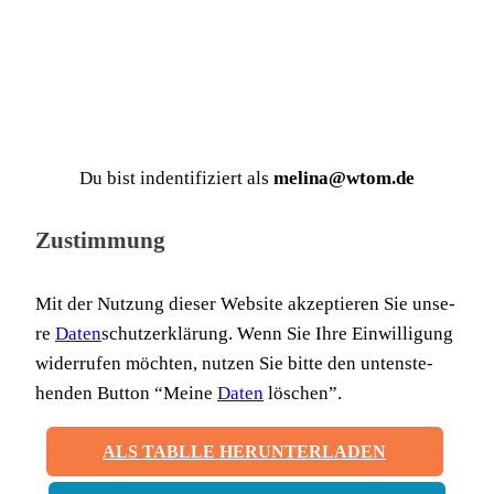
Du bist inden­ti­fi­ziert als
melina@wtom.de
Zustimmung
Mit der Nut­zung die­ser Web­site akzep­tie­ren Sie unse­
re
Daten
schutz­er­klä­rung. Wenn Sie Ihre Ein­wil­li­gung
wider­ru­fen möch­ten, nut­zen Sie bit­te den unten­ste­
hen­den But­ton “Mei­ne
Daten
löschen”.
ALS TABLLE HERUNTERLADEN