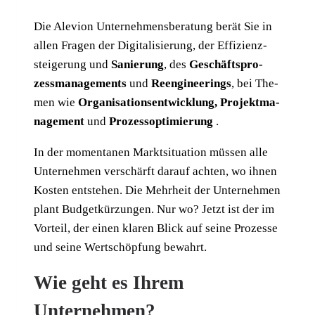
Die Ale­vi­on Unter­neh­mens­be­ra­tung berät Sie in
allen Fra­gen der Digi­ta­li­sie­rung, der Effi­zienz­
steigerung und
Sanie­rung
, des
Geschäfts­pro­
zess­ma­nage­ments
und
Reen­gi­nee­rings
, bei The­
men wie
Orga­ni­sa­ti­ons­ent­wick­lung, Pro­jekt­ma­
nage­ment
und
Pro­zess­op­ti­mie­rung
.
In der momen­ta­nen Markt­si­tua­ti­on müs­sen alle
Unter­neh­men ver­schärft dar­auf ach­ten, wo ihnen
Kos­ten ent­ste­hen. Die Mehr­heit der Unter­neh­men
plant Bud­get­kür­zun­gen. Nur wo? Jetzt ist der im
Vor­teil, der einen kla­ren Blick auf sei­ne Pro­zes­se
und sei­ne Wert­schöp­fung bewahrt.
Wie geht es Ihrem
Unternehmen?