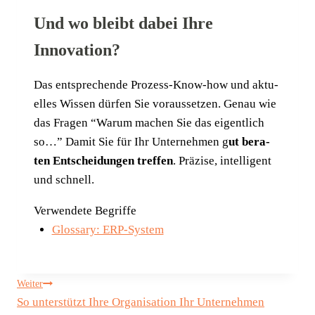
Und wo bleibt dabei Ihre
Innovation?
Das ent­spre­chen­de Pro­zess-Know-how und aktu­
el­les Wis­sen dür­fen Sie vor­aus­set­zen. Genau wie
das Fra­gen “War­um machen Sie das eigent­lich
so…” Damit Sie für Ihr Unter­neh­men g
ut bera­
ten Ent­schei­dun­gen tref­fen
. Prä­zi­se, intel­li­gent
und schnell.
Verwendete Begriffe
Glossary: ERP-System
Beitragsnavigation
Weiter
So unterstützt Ihre Organisation Ihr Unternehmen