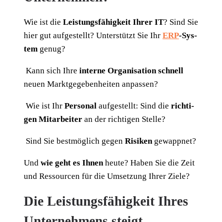
Wie ist die
Leis­tungs­fä­hig­keit Ihrer IT
? Sind Sie
hier gut auf­ge­stellt? Unter­stützt Sie Ihr
ERP
-Sys­
tem
genug?
Kann sich Ihre
inter­ne Orga­ni­sa­ti­on schnell
neu­en Markt­ge­ge­ben­hei­ten anpassen?
Wie ist Ihr
Per­so­nal
auf­ge­stellt: Sind die
rich­ti­
gen Mit­ar­bei­ter
an der rich­ti­gen Stelle?
Sind Sie best­mög­lich gegen
Risi­ken
gewappnet?
Und
wie geht es Ihnen
heu­te? Haben Sie die Zeit
und Res­sour­cen für die Umset­zung Ihrer Ziele?
Die Leistungsfähigkeit Ihres
Unternehmens steigt