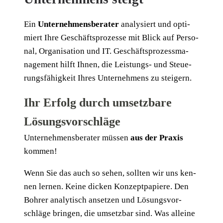
Ein
Unter­neh­mens­be­ra­ter
ana­ly­siert und opti­
miert Ihre Geschäfts­pro­zes­se mit Blick auf Per­so­
nal, Orga­ni­sa­ti­on und IT. Geschäfts­prozess­ma­
nage­ment hilft Ihnen, die Leis­tungs- und Steue­
rungs­fä­hig­keit Ihres Unter­neh­mens zu steigern.
Ihr Erfolg durch umsetzbare
Lösungsvorschläge
Unter­neh­mens­be­ra­ter müs­sen
aus der Pra­xis
kommen!
Wenn Sie das auch so sehen, soll­ten wir uns ken­
nen ler­nen. Kei­ne dicken Kon­zept­pa­pie­re. Den
Boh­rer ana­ly­tisch anset­zen und Lösungs­vor­
schlä­ge brin­gen, die umsetz­bar sind.
Was allei­ne