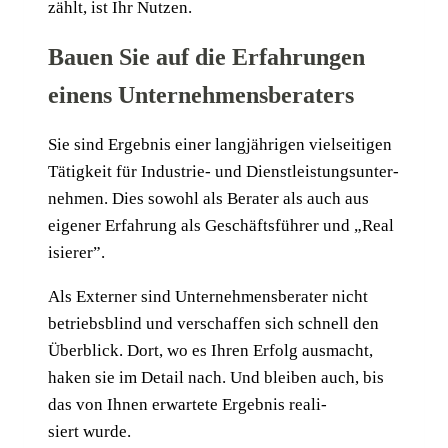
zählt, ist Ihr Nutzen.
Bauen Sie auf die Erfahrungen
einens Unternehmensberaters
Sie sind Ergeb­nis einer lang­jäh­ri­gen viel­sei­ti­gen
Tätig­keit für Indus­trie- und Dienst­leis­tungs­un­ter­
neh­men. Dies sowohl als Bera­ter als auch aus
eige­ner Erfah­rung als Geschäfts­füh­rer und „Rea­l
i­sie­rer”.
Als Exter­ner sind Unter­neh­mens­be­ra­ter nicht
betriebs­blind und ver­schaf­fen sich schnell den
Über­blick. Dort, wo es Ihren Erfolg aus­macht,
haken sie im Detail nach. Und blei­ben auch, bis
das von Ihnen erwar­te­te Ergeb­nis rea­li­
siert wurde.