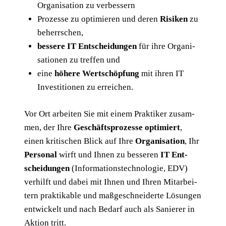
Orga­ni­sa­ti­on zu verbessern
Pro­zes­se zu opti­mie­ren und deren
Risi­ken
zu
beherrschen,
bes­se­re IT Ent­schei­dun­gen
für ihre Orga­ni­
sa­tio­nen zu tref­fen und
eine
höhe­re Wert­schöp­fung
mit ihren IT
Inves­ti­tio­nen zu erreichen.
Vor Ort arbei­ten Sie mit einem Prak­ti­ker zusam­
men, der Ihre
Geschäfts­pro­zes­se opti­miert
,
einen kri­ti­schen Blick auf Ihre
Orga­ni­sa­ti­on
, Ihr
Per­so­nal
wirft und Ihnen zu bes­se­ren
IT Ent­
schei­dun­gen
(Infor­ma­ti­ons­tech­no­lo­gie, EDV)
ver­hilft und dabei mit Ihnen und Ihren Mit­ar­bei­
tern prak­ti­ka­ble und maß­ge­schnei­der­te Lösun­gen
ent­wi­ckelt und nach Bedarf auch als Sanie­rer in
Akti­on tritt.